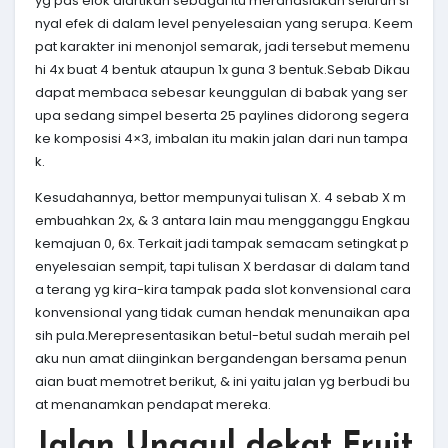
yg pas elok diartikan sebagai itu merahasiakan seluruh si
nyal efek di dalam level penyelesaian yang serupa. Keem
pat karakter ini menonjol semarak, jadi tersebut memenu
hi 4x buat 4 bentuk ataupun 1x guna 3 bentuk.Sebab Dikau
dapat membaca sebesar keunggulan di babak yang ser
upa sedang simpel beserta 25 paylines didorong segera
ke komposisi 4×3, imbalan itu makin jalan dari nun tampa
k.
Kesudahannya, bettor mempunyai tulisan X. 4 sebab X m
embuahkan 2x, & 3 antara lain mau mengganggu Engkau
kemajuan 0, 6x. Terkait jadi tampak semacam setingkat p
enyelesaian sempit, tapi tulisan X berdasar di dalam tand
a terang yg kira-kira tampak pada slot konvensional cara
konvensional yang tidak cuman hendak menunaikan apa
sih pula.Merepresentasikan betul-betul sudah meraih pel
aku nun amat diinginkan bergandengan bersama penun
aian buat memotret berikut, & ini yaitu jalan yg berbudi bu
at menanamkan pendapat mereka.
Jalan Unggul dekat Fruit