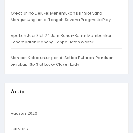
Great Rhino Deluxe: Menemukan RTP Slot yang
Menguntungkan di Tengah Savana Pragmatic Play
Apakah Judi Slot 24 Jam Benar-Benar Memberikan
Kesempatan Menang Tanpa Batas Waktu?
Mencari Keberuntungan di Setiap Putaran: Panduan
Lengkap Rtp Slot Lucky Clover Lady
Arsip
Agustus 2026
Juli 2026