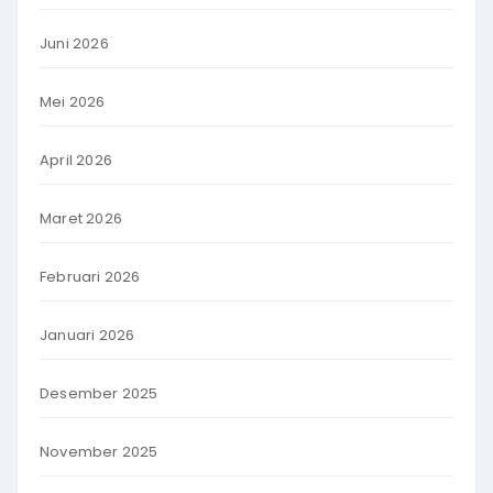
Juni 2026
Mei 2026
April 2026
Maret 2026
Februari 2026
Januari 2026
Desember 2025
November 2025