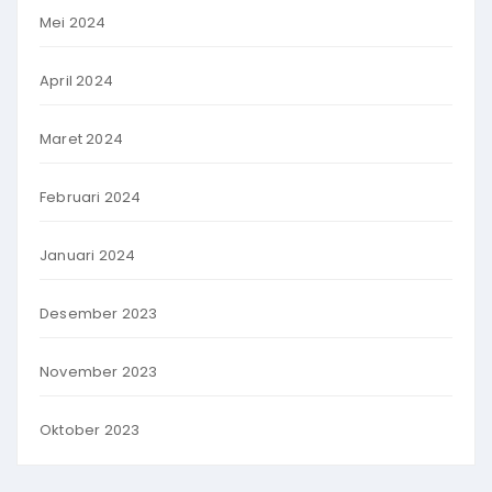
Mei 2024
April 2024
Maret 2024
Februari 2024
Januari 2024
Desember 2023
November 2023
Oktober 2023