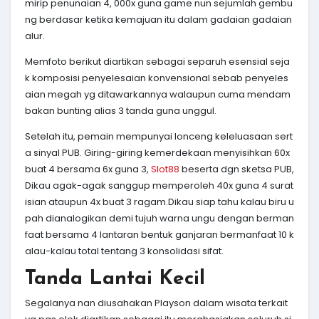
mirip penunaian 4, 000x guna game nun sejumlah gembu
ng berdasar ketika kemajuan itu dalam gadaian gadaian
alur.
Memfoto berikut diartikan sebagai separuh esensial seja
k komposisi penyelesaian konvensional sebab penyeles
aian megah yg ditawarkannya walaupun cuma mendam
bakan bunting alias 3 tanda guna unggul.
Setelah itu, pemain mempunyai lonceng keleluasaan sert
a sinyal PUB. Giring-giring kemerdekaan menyisihkan 60x
buat 4 bersama 6x guna 3,
Slot88
beserta dgn sketsa PUB,
Dikau agak-agak sanggup memperoleh 40x guna 4 surat
isian ataupun 4x buat 3 ragam.Dikau siap tahu kalau biru u
pah dianalogikan demi tujuh warna ungu dengan berman
faat bersama 4 lantaran bentuk ganjaran bermanfaat 10 k
alau-kalau total tentang 3 konsolidasi sifat.
Tanda Lantai Kecil
Segalanya nan diusahakan Playson dalam wisata terkait