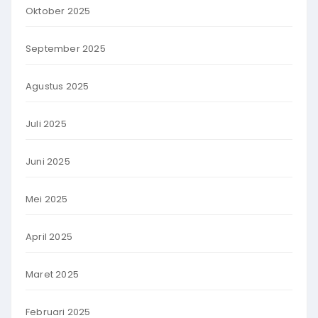
Oktober 2025
September 2025
Agustus 2025
Juli 2025
Juni 2025
Mei 2025
April 2025
Maret 2025
Februari 2025