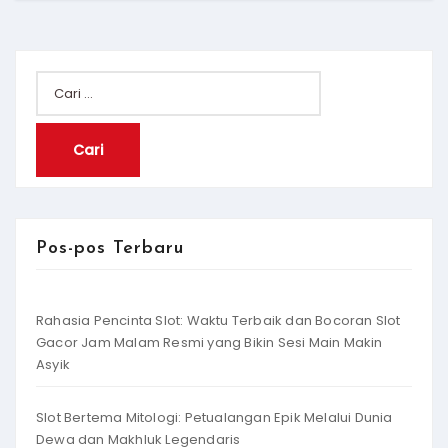
Cari
untuk:
Pos-pos Terbaru
Rahasia Pencinta Slot: Waktu Terbaik dan Bocoran Slot
Gacor Jam Malam Resmi yang Bikin Sesi Main Makin
Asyik
Slot Bertema Mitologi: Petualangan Epik Melalui Dunia
Dewa dan Makhluk Legendaris