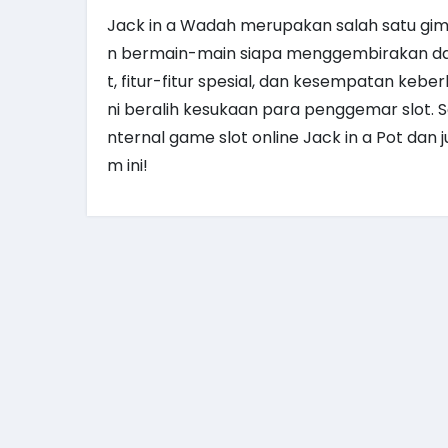
Jack in a Wadah merupakan salah satu g
n bermain-main siapa menggembirakan d
t, fitur-fitur spesial, dan kesempatan kebe
ni beralih kesukaan para penggemar slot. 
nternal game slot online Jack in a Pot dan
m ini!