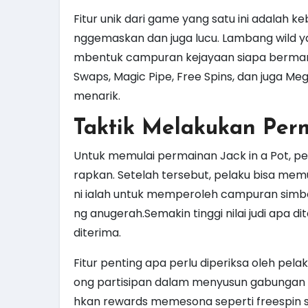
Fitur unik dari game yang satu ini adalah 
nggemaskan dan juga lucu. Lambang wild 
mbentuk campuran kejayaan siapa bermanfaa
Swaps, Magic Pipe, Free Spins, dan juga 
menarik.
Taktik Melakukan Perm
Untuk memulai permainan Jack in a Pot, p
rapkan. Setelah tersebut, pelaku bisa memu
ni ialah untuk memperoleh campuran simbo
ng anugerah.Semakin tinggi nilai judi apa
diterima.
Fitur penting apa perlu diperiksa oleh pela
ong partisipan dalam menyusun gabungan 
hkan rewards memesona seperti freespin se