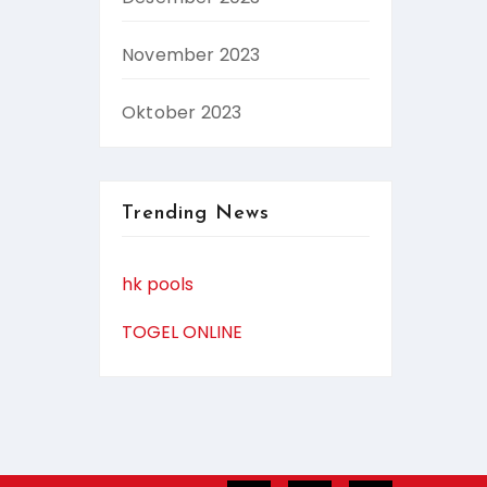
November 2023
Oktober 2023
Trending News
hk pools
TOGEL ONLINE