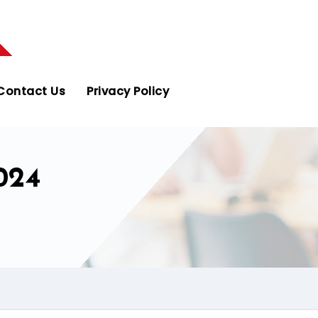
Contact Us
Privacy Policy
2024