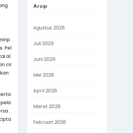
uang
Arsip
Agustus 2026
mirip
Juli 2026
. Pel
ai al
Juni 2026
n cir
hkan
Mei 2026
April 2026
Serta
 pela
Maret 2026
ersa
cipta
Februari 2026