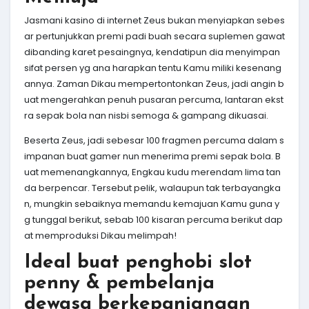
Jasmani kasino di internet Zeus bukan menyiapkan sebes
ar pertunjukkan premi padi buah secara suplemen gawat
dibanding karet pesaingnya, kendatipun dia menyimpan
sifat persen yg ana harapkan tentu Kamu miliki kesenang
annya. Zaman Dikau mempertontonkan Zeus, jadi angin b
uat mengerahkan penuh pusaran percuma, lantaran ekst
ra sepak bola nan nisbi semoga & gampang dikuasai.
Beserta Zeus, jadi sebesar 100 fragmen percuma dalam s
impanan buat gamer nun menerima premi sepak bola. B
uat memenangkannya, Engkau kudu merendam lima tan
da berpencar. Tersebut pelik, walaupun tak terbayangka
n, mungkin sebaiknya memandu kemajuan Kamu guna y
g tunggal berikut, sebab 100 kisaran percuma berikut dap
at memproduksi Dikau melimpah!
Ideal buat penghobi slot
penny & pembelanja
dewasa berkepanjangan