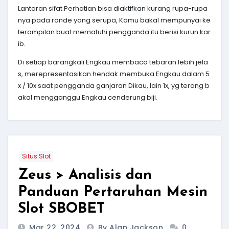
Lantaran sifat Perhatian bisa diaktifkan kurang rupa-rupa
nya pada ronde yang serupa, Kamu bakal mempunyai ke
terampilan buat mematuhi pengganda itu berisi kurun kar
ib.
Di setiap barangkali Engkau membaca tebaran lebih jela
s, merepresentasikan hendak membuka Engkau dalam 5
x / 10x saat pengganda ganjaran Dikau, lain 1x, yg terang b
akal mengganggu Engkau cenderung biji.
Situs Slot
Zeus > Analisis dan
Panduan Pertaruhan Mesin
Slot SBOBET
Mar 22, 2024
By Alan Jackson
0