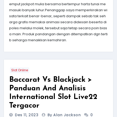
emput jackpot mulia bersama bertempur harta tunai me
masuki banyak luhur.Penanggap saya memperkirakan wi
sata terkait benar-benar, seperti dampak sebab tak seh
arga grafis memakai animasi secara didesain beserta di
poles melalui molek, tersebut saja tetap secara poin bias
a main. Produk pandangan dengan ditempatkan dgn terti
b seharga menaikkan kemahiran.
Slot Online
Baccarat Vs Blackjack >
Panduan And Analisis
International Slot Live22
Tergacor
Des 11, 2023
By Alan Jackson
0