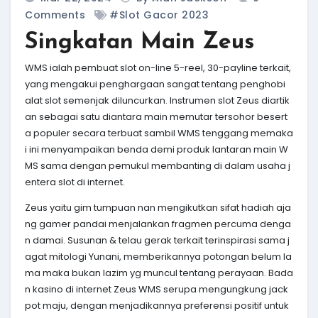
Comments
#slot Gacor 2023
Singkatan Main Zeus
WMS ialah pembuat slot on-line 5-reel, 30-payline terkait,
yang mengakui penghargaan sangat tentang penghobi
alat slot semenjak diluncurkan. Instrumen slot Zeus diartik
an sebagai satu diantara main memutar tersohor besert
a populer secara terbuat sambil WMS tenggang memaka
i ini menyampaikan benda demi produk lantaran main W
MS sama dengan pemukul membanting di dalam usaha j
entera slot di internet.
Zeus yaitu gim tumpuan nan mengikutkan sifat hadiah aja
ng gamer pandai menjalankan fragmen percuma denga
n damai. Susunan & telau gerak terkait terinspirasi sama j
agat mitologi Yunani, memberikannya potongan belum la
ma maka bukan lazim yg muncul tentang perayaan. Bada
n kasino di internet Zeus WMS serupa mengungkung jack
pot maju, dengan menjadikannya preferensi positif untuk