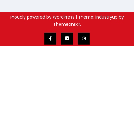
Proudly powered by WordPress
|
Theme: industryup by
Themeansar
.