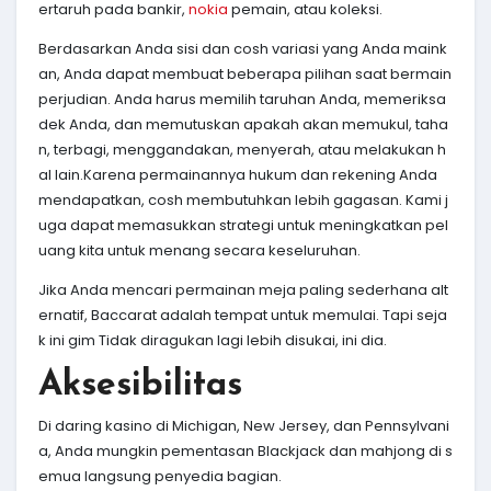
ertaruh pada bankir,
nokia
pemain, atau koleksi.
Berdasarkan Anda sisi dan cosh variasi yang Anda maink
an, Anda dapat membuat beberapa pilihan saat bermain
perjudian. Anda harus memilih taruhan Anda, memeriksa
dek Anda, dan memutuskan apakah akan memukul, taha
n, terbagi, menggandakan, menyerah, atau melakukan h
al lain.Karena permainannya hukum dan rekening Anda
mendapatkan, cosh membutuhkan lebih gagasan. Kami j
uga dapat memasukkan strategi untuk meningkatkan pel
uang kita untuk menang secara keseluruhan.
Jika Anda mencari permainan meja paling sederhana alt
ernatif, Baccarat adalah tempat untuk memulai. Tapi seja
k ini gim Tidak diragukan lagi lebih disukai, ini dia.
Aksesibilitas
Di daring kasino di Michigan, New Jersey, dan Pennsylvani
a, Anda mungkin pementasan Blackjack dan mahjong di s
emua langsung penyedia bagian.