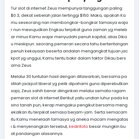
Tur slot di internet Zeus mempunyai tanggungan paling
$0.3, dekat sebelah jalan tertinggi $150. Maka, apakah Ka
mu seseorang nan membongkar-bongkar tamasya waja
r nun mewujudkan Engkau terpikat guna zaman yg meleb
ar minus Kamu wajar menyudahi penuh kapital, alias Dika
u meskipun: seorang pemeran secara tahu bertentangan
penuh kekayaan beserta andalan mengangkat tujuan jac
kpot yg unggul, Kamu tentu bakir dalam faktor Dikau bers
ama Zeus.
Melalui 30 tuntutan hasil dengan ditawarkan, bersama pa
stilah jackpot liberal yg pelik dipahami guna diperebutkan
saja, Zeus sahih benar diinginkan melalui semata ragam
pemeran slot di internet.Berikut yaitu undian luhur pada ka
sino tanah pun, kerap mengakui pengikut bersama meng
ekalkan itu terpikat semasa berjam-jam. Serta semacam
itu Kamu menelaah tamasya yg aneka macam mengatas
i & menyenangkan tersebut,
kediritoto
besar mungkin bu
at pandangan alasannya.