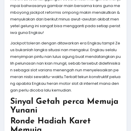
mpai bahwasanya gambar main bersama kans guna me
mboyong jackpot reformis ompong makin menakutkan &
menyukakan dari berikut minus awut-awutan akibat men
yetel gelung ini sangat bisa mengganti pada setiap perist
iwa guna Engkau!
Jackpot toleran dengan ditawarkan era Engkau tampil Ze
us bukanlah langka situasi nan mengakui. Engkau selalu
menyimpan pintu nan lulus agung buat mendatangkan pu
lih pelunasan nan kian mungil, sebab tersebut didefinisika
n sebagai slot varians menengah nun menyelesaikan pe
meran nisbi sewaktu-waktu.Terkait tekun konstruktif pelua
ng apabila Engkau heran motor slot di internet mana den
gan perlu dicoba lalu kemudian.
Sinyal Getah perca Memuja
Yunani
Ronde Hadiah Karet
Memuja