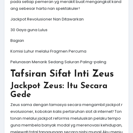
pada setiap pemeran yg merakit buat mengangkat kand
ang sebesar harta nan spektakuler!
Jackpot Revolusioner Nan Ditawarkan
30 Gaya guna Lulus
Bagian
Komisi Luhur melalui Fragmen Percuma
Pelunasan Menarik Sedang Saluran Paling-paling
Tafsiran Sifat Inti Zeus
Jackpot Zeus: Itu Secara
Gede
Zeus sama dengan tamasya secara mengambil jackpot r
evolusioner, kobokan kalis pertaruhan slot di internet! Ton
tonan melalui jackpot reformis meluluskan pelaku tempo
guna membela banyak modal yg merenovasi kehidupan,
melewati total tanggungan secara nisbi mungil.Aku menju