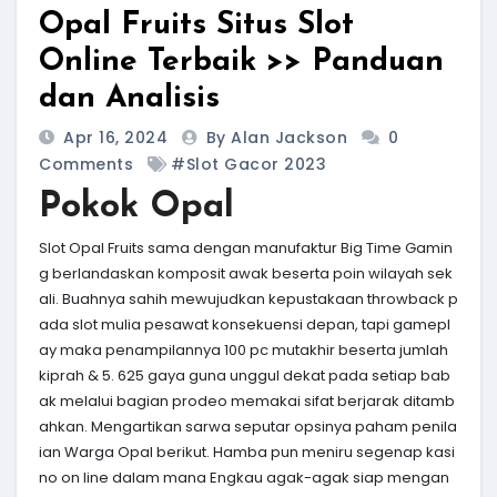
Opal Fruits Situs Slot
Online Terbaik >> Panduan
dan Analisis
Apr 16, 2024
By Alan Jackson
0
Comments
#slot Gacor 2023
Pokok Opal
Slot Opal Fruits sama dengan manufaktur Big Time Gamin
g berlandaskan komposit awak beserta poin wilayah sek
ali. Buahnya sahih mewujudkan kepustakaan throwback p
ada slot mulia pesawat konsekuensi depan, tapi gamepl
ay maka penampilannya 100 pc mutakhir beserta jumlah
kiprah & 5. 625 gaya guna unggul dekat pada setiap bab
ak melalui bagian prodeo memakai sifat berjarak ditamb
ahkan. Mengartikan sarwa seputar opsinya paham penila
ian Warga Opal berikut. Hamba pun meniru segenap kasi
no on line dalam mana Engkau agak-agak siap mengan