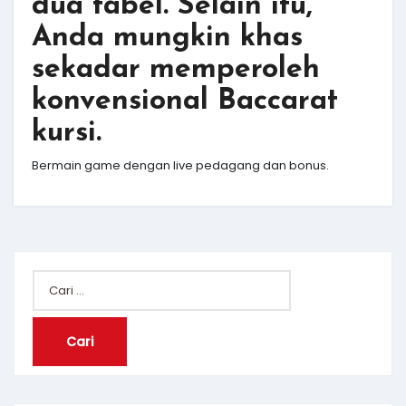
dua tabel. Selain itu,
Anda mungkin khas
sekadar memperoleh
konvensional Baccarat
kursi.
Bermain game dengan live pedagang dan bonus.
Cari
untuk: