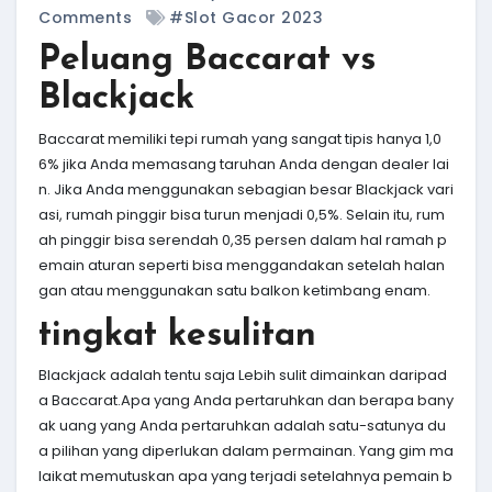
Comments
#slot Gacor 2023
Peluang Baccarat vs
Blackjack
Baccarat memiliki tepi rumah yang sangat tipis hanya 1,0
6% jika Anda memasang taruhan Anda dengan dealer lai
n. Jika Anda menggunakan sebagian besar Blackjack vari
asi, rumah pinggir bisa turun menjadi 0,5%. Selain itu, rum
ah pinggir bisa serendah 0,35 persen dalam hal ramah p
emain aturan seperti bisa menggandakan setelah halan
gan atau menggunakan satu balkon ketimbang enam.
tingkat kesulitan
Blackjack adalah tentu saja Lebih sulit dimainkan daripad
a Baccarat.Apa yang Anda pertaruhkan dan berapa bany
ak uang yang Anda pertaruhkan adalah satu-satunya du
a pilihan yang diperlukan dalam permainan. Yang gim ma
laikat memutuskan apa yang terjadi setelahnya pemain b