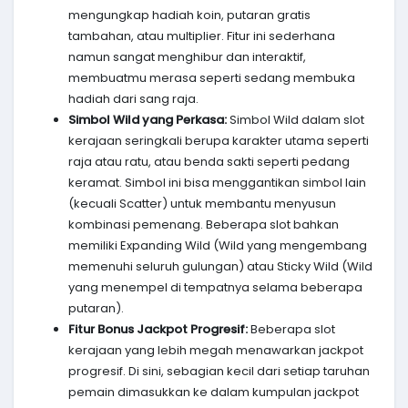
mengungkap hadiah koin, putaran gratis
tambahan, atau multiplier. Fitur ini sederhana
namun sangat menghibur dan interaktif,
membuatmu merasa seperti sedang membuka
hadiah dari sang raja.
Simbol Wild yang Perkasa:
Simbol Wild dalam slot
kerajaan seringkali berupa karakter utama seperti
raja atau ratu, atau benda sakti seperti pedang
keramat. Simbol ini bisa menggantikan simbol lain
(kecuali Scatter) untuk membantu menyusun
kombinasi pemenang. Beberapa slot bahkan
memiliki Expanding Wild (Wild yang mengembang
memenuhi seluruh gulungan) atau Sticky Wild (Wild
yang menempel di tempatnya selama beberapa
putaran).
Fitur Bonus Jackpot Progresif:
Beberapa slot
kerajaan yang lebih megah menawarkan jackpot
progresif. Di sini, sebagian kecil dari setiap taruhan
pemain dimasukkan ke dalam kumpulan jackpot