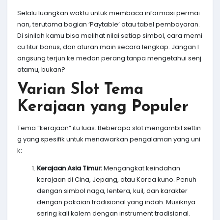
Selalu luangkan waktu untuk membaca informasi permai
nan, terutama bagian ‘Paytable’ atau tabel pembayaran.
Di sinilah kamu bisa melihat nilai setiap simbol, cara memi
cu fitur bonus, dan aturan main secara lengkap. Jangan l
angsung terjun ke medan perang tanpa mengetahui senj
atamu, bukan?
Varian Slot Tema
Kerajaan yang Populer
Tema “kerajaan” itu luas. Beberapa slot mengambil settin
g yang spesifik untuk menawarkan pengalaman yang uni
k:
Kerajaan Asia Timur:
Mengangkat keindahan
kerajaan di Cina, Jepang, atau Korea kuno. Penuh
dengan simbol naga, lentera, kuil, dan karakter
dengan pakaian tradisional yang indah. Musiknya
sering kali kalem dengan instrument tradisional.