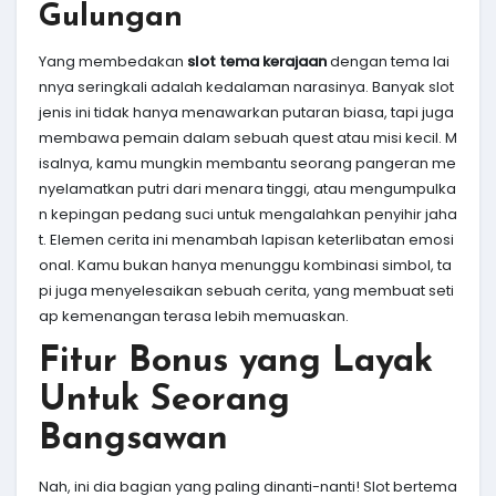
Gulungan
Yang membedakan
slot tema kerajaan
dengan tema lai
nnya seringkali adalah kedalaman narasinya. Banyak slot
jenis ini tidak hanya menawarkan putaran biasa, tapi juga
membawa pemain dalam sebuah quest atau misi kecil. M
isalnya, kamu mungkin membantu seorang pangeran me
nyelamatkan putri dari menara tinggi, atau mengumpulka
n kepingan pedang suci untuk mengalahkan penyihir jaha
t. Elemen cerita ini menambah lapisan keterlibatan emosi
onal. Kamu bukan hanya menunggu kombinasi simbol, ta
pi juga menyelesaikan sebuah cerita, yang membuat seti
ap kemenangan terasa lebih memuaskan.
Fitur Bonus yang Layak
Untuk Seorang
Bangsawan
Nah, ini dia bagian yang paling dinanti-nanti! Slot bertema