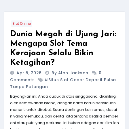
Slot Online
Dunia Megah di Ujung Jari:
Mengapa Slot Tema
Kerajaan Selalu Bikin
Ketagihan?
Apr 5, 2026
By Alan Jackson
0
Comments
#situs Slot Gacor Deposit Pulsa
Tanpa Potongan
Bayangkan ini: Anda duduk di atas singgasana, dikelilingi
oleh kemewahan istana, dengan harta karun berkilauan
menanti untuk direbut. Suara dentingan koin emas, desai
n yang memukau, dan cerita-cita tentang ksatria pember
ani atau putri yang perkasa. Ini bukan adegan dari film fan