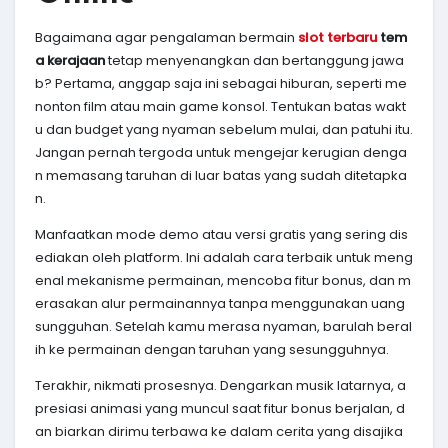
Bagaimana agar pengalaman bermain
slot terbaru
tem
a kerajaan
tetap menyenangkan dan bertanggung jawa
b? Pertama, anggap saja ini sebagai hiburan, seperti me
nonton film atau main game konsol. Tentukan batas wakt
u dan budget yang nyaman sebelum mulai, dan patuhi itu.
Jangan pernah tergoda untuk mengejar kerugian denga
n memasang taruhan di luar batas yang sudah ditetapka
n.
Manfaatkan mode demo atau versi gratis yang sering dis
ediakan oleh platform. Ini adalah cara terbaik untuk meng
enal mekanisme permainan, mencoba fitur bonus, dan m
erasakan alur permainannya tanpa menggunakan uang
sungguhan. Setelah kamu merasa nyaman, barulah beral
ih ke permainan dengan taruhan yang sesungguhnya.
Terakhir, nikmati prosesnya. Dengarkan musik latarnya, a
presiasi animasi yang muncul saat fitur bonus berjalan, d
an biarkan dirimu terbawa ke dalam cerita yang disajika