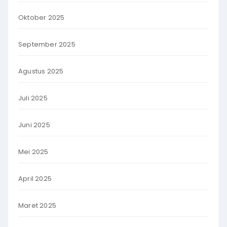
Oktober 2025
September 2025
Agustus 2025
Juli 2025
Juni 2025
Mei 2025
April 2025
Maret 2025