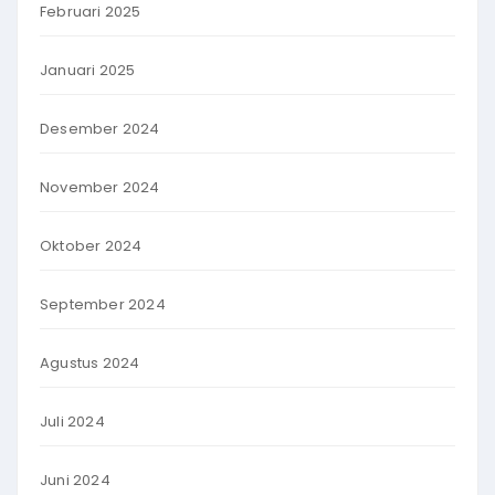
Februari 2025
Januari 2025
Desember 2024
November 2024
Oktober 2024
September 2024
Agustus 2024
Juli 2024
Juni 2024