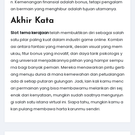
n. Kemenangan finansial adalah bonus, tetapi pengalam
an bermain yang menghibur adalah tujuan utamanya.
Akhir Kata
Slot tema kerajaan
telah membuktikan diri sebagai salah
satu pilar paling kuat dalam industri game online. Kombin
asi antara fantasi yang menarik, desain visual yang mem
ukau, fitur bonus yang inovatif, dan daya tarik psikologis y
ang universal menjadikannya pilihan yang hampir sempu
rna bagi banyak pemain. Mereka menawarkan pintu gerb
ang menuju dunia di mana kemewahan dan petualangan
ada di setiap putaran gulungan. Jadi, lain kali kamu menc
ari permainan yang bisa membawamu melarikan diri sej
enak dari kenyataan, mungkin sudah saatnya mengunjun
gi salah satu istana virtual ini. Siapa tahu, mungkin kamu a
kan pulang membawa harta karunmu sendiri.