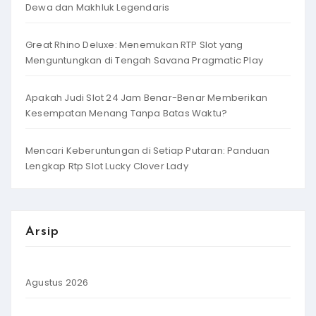
Dewa dan Makhluk Legendaris
Great Rhino Deluxe: Menemukan RTP Slot yang
Menguntungkan di Tengah Savana Pragmatic Play
Apakah Judi Slot 24 Jam Benar-Benar Memberikan
Kesempatan Menang Tanpa Batas Waktu?
Mencari Keberuntungan di Setiap Putaran: Panduan
Lengkap Rtp Slot Lucky Clover Lady
Arsip
Agustus 2026