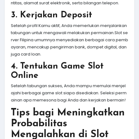
ntitas, alamat surat elektronik, serta bilangan telepon.
3. Kerjakan Deposit
Setelah profil Kamu aktif, Anda memerlukan menjalankan
tabungan untuk mengawali melakukan permainan.Slot se
rver Filipina umumnya menyediakan berbagai cara pemb
ayaran, mencakup pengiriman bank, dompet digital, dan
juga card loan.
4. Tentukan Game Slot
Online
Setelah tabungan sukses, Anda mampu memulai menjel
ajahi berbagai game slot siapa disediakan. Seleksi perm
ainan apa memesona bagi Anda dan kerjakan bermain!
Tips bagi Meningkatkan
Probabilitas
Mengalahkan di Slot