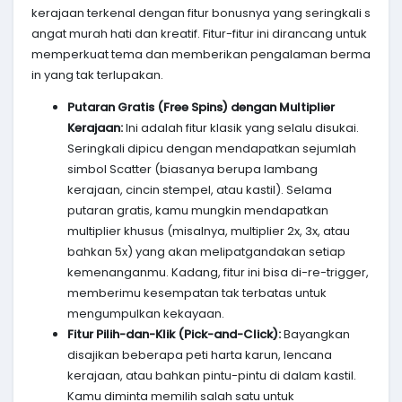
kerajaan terkenal dengan fitur bonusnya yang seringkali s
angat murah hati dan kreatif. Fitur-fitur ini dirancang untuk
memperkuat tema dan memberikan pengalaman berma
in yang tak terlupakan.
Putaran Gratis (Free Spins) dengan Multiplier
Kerajaan:
Ini adalah fitur klasik yang selalu disukai.
Seringkali dipicu dengan mendapatkan sejumlah
simbol Scatter (biasanya berupa lambang
kerajaan, cincin stempel, atau kastil). Selama
putaran gratis, kamu mungkin mendapatkan
multiplier khusus (misalnya, multiplier 2x, 3x, atau
bahkan 5x) yang akan melipatgandakan setiap
kemenanganmu. Kadang, fitur ini bisa di-re-trigger,
memberimu kesempatan tak terbatas untuk
mengumpulkan kekayaan.
Fitur Pilih-dan-Klik (Pick-and-Click):
Bayangkan
disajikan beberapa peti harta karun, lencana
kerajaan, atau bahkan pintu-pintu di dalam kastil.
Kamu diminta memilih salah satu untuk