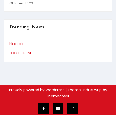
Oktober 2023
Trending News
hk pools
TOGEL ONLINE
Proudly powered by WordPress
|
Theme: industryup by
Themeansar
.