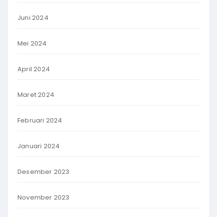
Juni 2024
Mei 2024
April 2024
Maret 2024
Februari 2024
Januari 2024
Desember 2023
November 2023