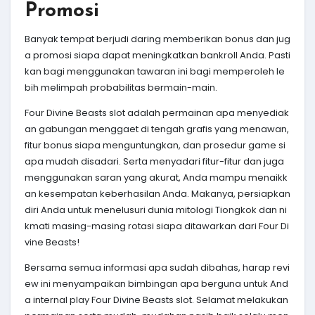
Promosi
Banyak tempat berjudi daring memberikan bonus dan jug
a promosi siapa dapat meningkatkan bankroll Anda. Pasti
kan bagi menggunakan tawaran ini bagi memperoleh le
bih melimpah probabilitas bermain-main.
Four Divine Beasts slot adalah permainan apa menyediak
an gabungan menggaet di tengah grafis yang menawan,
fitur bonus siapa menguntungkan, dan prosedur game si
apa mudah disadari. Serta menyadari fitur-fitur dan juga
menggunakan saran yang akurat, Anda mampu menaikk
an kesempatan keberhasilan Anda. Makanya, persiapkan
diri Anda untuk menelusuri dunia mitologi Tiongkok dan ni
kmati masing-masing rotasi siapa ditawarkan dari Four Di
vine Beasts!
Bersama semua informasi apa sudah dibahas, harap revi
ew ini menyampaikan bimbingan apa berguna untuk And
a internal play Four Divine Beasts slot. Selamat melakukan