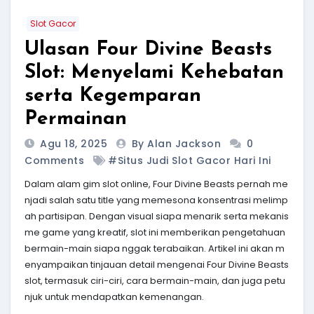
Slot Gacor
Ulasan Four Divine Beasts
Slot: Menyelami Kehebatan
serta Kegemparan
Permainan
Agu 18, 2025
By Alan Jackson
0
Comments
#Situs Judi Slot Gacor Hari Ini
Dalam alam gim slot online, Four Divine Beasts pernah me
njadi salah satu title yang memesona konsentrasi melimp
ah partisipan. Dengan visual siapa menarik serta mekanis
me game yang kreatif, slot ini memberikan pengetahuan
bermain-main siapa nggak terabaikan. Artikel ini akan m
enyampaikan tinjauan detail mengenai Four Divine Beasts
slot, termasuk ciri-ciri, cara bermain-main, dan juga petu
njuk untuk mendapatkan kemenangan.