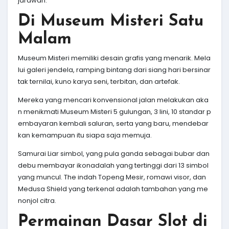
jarawan.
Di Museum Misteri Satu
Malam
Museum Misteri memiliki desain grafis yang menarik. Mela
lui galeri jendela, ramping bintang dari siang hari bersinar
tak ternilai, kuno karya seni, terbitan, dan artefak.
Mereka yang mencari konvensional jalan melakukan aka
n menikmati Museum Misteri 5 gulungan, 3 lini, 10 standar p
embayaran kembali saluran, serta yang baru, mendebar
kan kemampuan itu siapa saja memuja.
Samurai Liar simbol, yang pula ganda sebagai bubar dan
debu membayar ikonadalah yang tertinggi dari 13 simbol
yang muncul. The indah Topeng Mesir, romawi visor, dan
Medusa Shield yang terkenal adalah tambahan yang me
nonjol citra.
Permainan Dasar Slot di