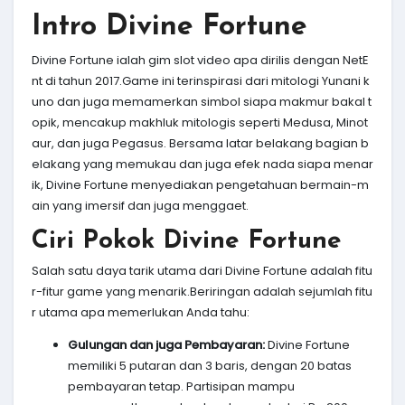
Intro Divine Fortune
Divine Fortune ialah gim slot video apa dirilis dengan NetE
nt di tahun 2017.Game ini terinspirasi dari mitologi Yunani k
uno dan juga memamerkan simbol siapa makmur bakal t
opik, mencakup makhluk mitologis seperti Medusa, Minot
aur, dan juga Pegasus. Bersama latar belakang bagian b
elakang yang memukau dan juga efek nada siapa menar
ik, Divine Fortune menyediakan pengetahuan bermain-m
ain yang imersif dan juga menggaet.
Ciri Pokok Divine Fortune
Salah satu daya tarik utama dari Divine Fortune adalah fitu
r-fitur game yang menarik.Beriringan adalah sejumlah fitu
r utama apa memerlukan Anda tahu:
Gulungan dan juga Pembayaran:
Divine Fortune
memiliki 5 putaran dan 3 baris, dengan 20 batas
pembayaran tetap. Partisipan mampu