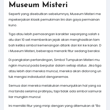
Museum Misteri
Seperti yang disebutkan sebelumnya, Museum Misteri me
mpekerjakan klasik pemukiman lini dan gaya permainan
kuno.
Tiga atau lebih pemasangan karakter sepanjang salah s
atu dari 10 set memberikan jejak akan menghasilkan tam
bah ketika simbol kemenangan ditarik dari kiri ke kanan. D
i Museum Misteri, beberapa menarik fitur sedang beraksi.
Di pangkalan pertandingan, Simbol Tumpukan Misteri mu
ngkin muncul pada berputar dalam setiap status. Jika tiga
atau lebih dari mereka muncul, mereka akan didorong un
tuk mengisi individuslot denganemas.
Semua dari mereka melakukan menunjukkan hal yang sa
ma tanda selama pratinjau, tapi tidak ada simbol samurai
liar mungkin muncul.
Ini memiliki fitur yang mirip dengan yang ditemukan di “Bo