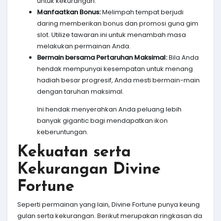
untuk kekurangan.
Manfaatkan Bonus:
Melimpah tempat berjudi
daring memberikan bonus dan promosi guna gim
slot. Utilize tawaran ini untuk menambah masa
melakukan permainan Anda.
Bermain bersama Pertaruhan Maksimal:
Bila Anda
hendak mempunyai kesempatan untuk menang
hadiah besar progresif, Anda mesti bermain-main
dengan taruhan maksimal.
Ini hendak menyerahkan Anda peluang lebih
banyak gigantic bagi mendapatkan ikon
keberuntungan.
Kekuatan serta
Kekurangan Divine
Fortune
Seperti permainan yang lain, Divine Fortune punya keung
gulan serta kekurangan. Berikut merupakan ringkasan da