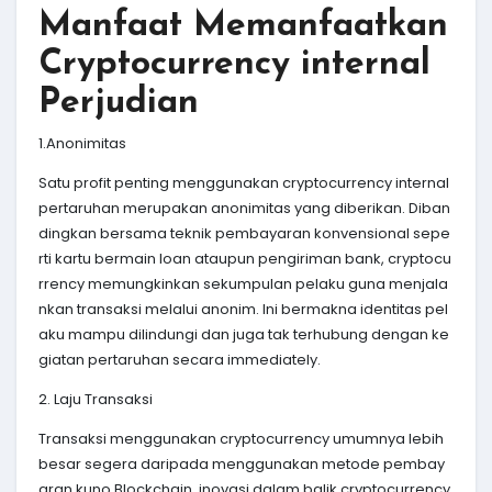
Manfaat Memanfaatkan
Cryptocurrency internal
Perjudian
1.Anonimitas
Satu profit penting menggunakan cryptocurrency internal
pertaruhan merupakan anonimitas yang diberikan. Diban
dingkan bersama teknik pembayaran konvensional sepe
rti kartu bermain loan ataupun pengiriman bank, cryptocu
rrency memungkinkan sekumpulan pelaku guna menjala
nkan transaksi melalui anonim. Ini bermakna identitas pel
aku mampu dilindungi dan juga tak terhubung dengan ke
giatan pertaruhan secara immediately.
2. Laju Transaksi
Transaksi menggunakan cryptocurrency umumnya lebih
besar segera daripada menggunakan metode pembay
aran kuno.Blockchain, inovasi dalam balik cryptocurrency,