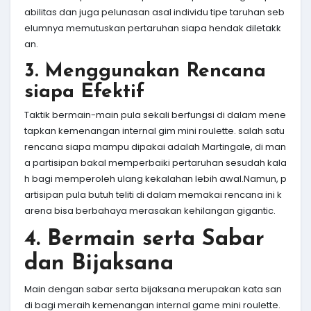
abilitas dan juga pelunasan asal individu tipe taruhan seb
elumnya memutuskan pertaruhan siapa hendak diletakk
an.
3. Menggunakan Rencana
siapa Efektif
Taktik bermain-main pula sekali berfungsi di dalam mene
tapkan kemenangan internal gim mini roulette. salah satu
rencana siapa mampu dipakai adalah Martingale, di man
a partisipan bakal memperbaiki pertaruhan sesudah kala
h bagi memperoleh ulang kekalahan lebih awal.Namun, p
artisipan pula butuh teliti di dalam memakai rencana ini k
arena bisa berbahaya merasakan kehilangan gigantic.
4. Bermain serta Sabar
dan Bijaksana
Main dengan sabar serta bijaksana merupakan kata san
di bagi meraih kemenangan internal game mini roulette.