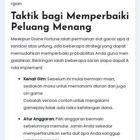
rgian.
Taktik bagi Memperbaiki
Peluang Menang
Meskipun Divine Fortune ialah permainan slot gacor apa d
ilandasi atas untung, ada beberapa strategi yang dapat
memudahkan memperbaiki probabilitas Anda guna men
galahkan. Beriringan ialah beberapa saran siapa dapat A
nda implement:
Kenali Gim:
Sebelum Ini mulai bermain-main,
sediakan masa untuk memahami aturan dan juga
ciri game.
Cobalah version contoh untuk mengalami
gameplay tidak ada risiko kehilangan dana.
Atur Anggaran:
Pilih anggaran bermain
sebelumnya memulai. Jamin Anda sekedar
mempertaruhkan serta duit apa Anda sanggup