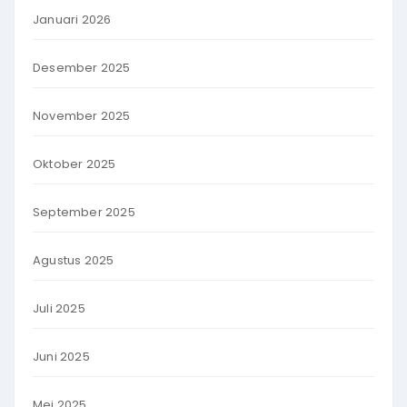
Januari 2026
Desember 2025
November 2025
Oktober 2025
September 2025
Agustus 2025
Juli 2025
Juni 2025
Mei 2025