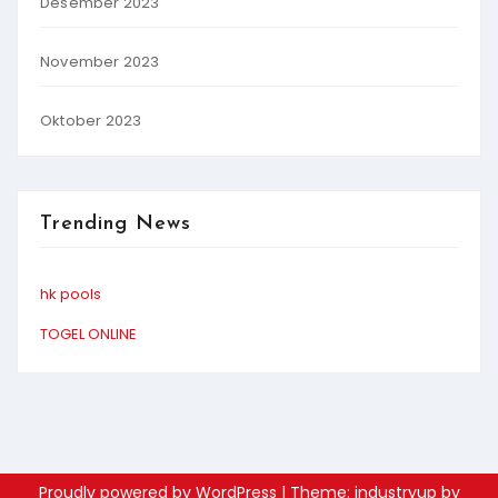
Desember 2023
November 2023
Oktober 2023
Trending News
hk pools
TOGEL ONLINE
Proudly powered by WordPress
|
Theme: industryup by