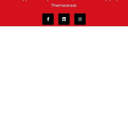
Themeansar
.