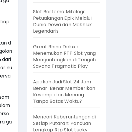
a ga
Slot Bertema Mitologi:
Petualangan Epik Melalui
tiap
Dunia Dewa dan Makhluk
Legendaris
tan d
Great Rhino Deluxe:
golon
Menemukan RTP Slot yang
 dari
Menguntungkan di Tengah
Savana Pragmatic Play
ar nu
serva
Apakah Judi Slot 24 Jam
Benar-Benar Memberikan
Kesempatan Menang
 sam
Tanpa Batas Waktu?
dalam
erse
Mencari Keberuntungan di
ra ga
Setiap Putaran: Panduan
Lengkap Rtp Slot Lucky