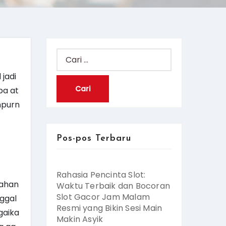
Cari
untuk:
 jadi
pa at
mpurn
Pos-pos Terbaru
Rahasia Pencinta Slot:
sahan
Waktu Terbaik dan Bocoran
Slot Gacor Jam Malam
nggal
Resmi yang Bikin Sesi Main
gaika
Makin Asyik