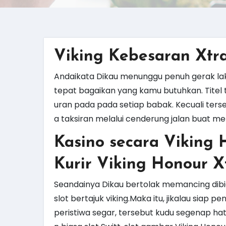
Viking Kebesaran Xtr
Andaikata Dikau menunggu penuh gerak laku b
tepat bagaikan yang kamu butuhkan. Titel t
uran pada pada setiap babak. Kecuali te
a taksiran melalui cenderung jalan buat me
Kasino secara Viking
Kurir Viking Honour X
Seandainya Dikau bertolak memancing dibid
slot bertajuk viking.Maka itu, jikalau siap
peristiwa segar, tersebut kudu segenap hat