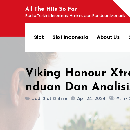
Skip
All The Hits So Far
to
Berita Terkini, Informasi Harian, dan Panduan Menarik
content
Slot
Slot Indonesia
About Us
Viking Honour Xtr
nduan Dan Analisi
Judi Slot Online
Apr 24, 2024
#link 