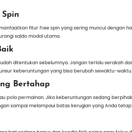
 Spin
 manfaatkan fitur free spin yang sering muncul dengan h
angi saldo modal utama.
Baik
udah ditentukan sebelumnya. Jangan terlalu serakah dan
 unsur keberuntungan yang bisa berubah sewaktu-waktu.
ing Bertahap
au pola permainan. Jika keberuntungan sedang berpihak,
angan sampai melampaui batas kerugian yang Anda tetap