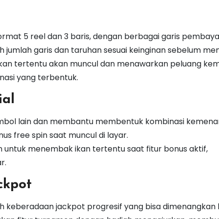
mat 5 reel dan 3 baris, dengan berbagai garis pembaya
lih jumlah garis dan taruhan sesuai keinginan sebelum me
ol ikan tertentu akan muncul dan menawarkan peluang ke
nasi yang terbentuk.
ial
imbol lain dan membantu membentuk kombinasi kemena
us free spin saat muncul di layar.
 untuk menembak ikan tertentu saat fitur bonus aktif,
r.
ckpot
alah keberadaan jackpot progresif yang bisa dimenangkan