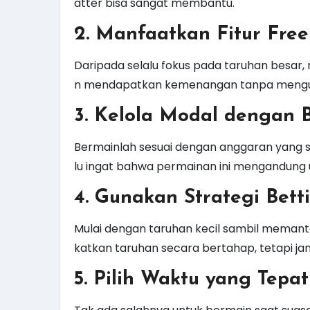
atter bisa sangat membantu.
2. Manfaatkan Fitur Free
Daripada selalu fokus pada taruhan besar,
n mendapatkan kemenangan tanpa mengur
3. Kelola Modal dengan 
Bermainlah sesuai dengan anggaran yang s
lu ingat bahwa permainan ini mengandung
4. Gunakan Strategi Bett
Mulai dengan taruhan kecil sambil memant
katkan taruhan secara bertahap, tetapi j
5. Pilih Waktu yang Tepat