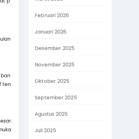
at p
Februari 2026
Januari 2026
gulan
Desember 2025
November 2025
 ban
Oktober 2025
f ten
September 2025
Agustus 2025
esar.
emuka
Juli 2025