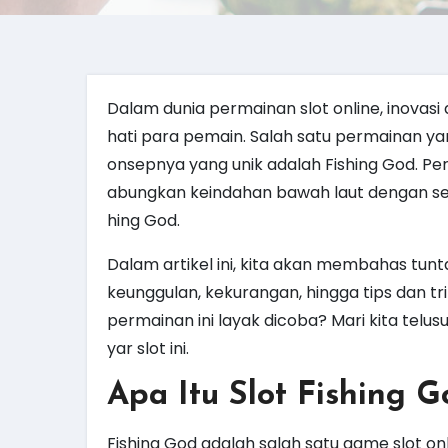
Dalam dunia permainan slot online, inova
hati para pemain. Salah satu permainan ya
onsepnya yang unik adalah Fishing God. 
abungkan keindahan bawah laut dengan sen
hing God.
Dalam artikel ini, kita akan membahas tunta
keunggulan, kekurangan, hingga tips dan
permainan ini layak dicoba? Mari kita telus
yar slot ini.
Apa Itu Slot Fishing G
Fishing God adalah salah satu game slot 