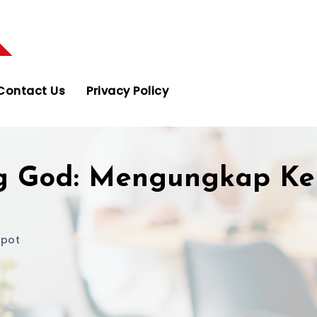
Contact Us
Privacy Policy
ing God: Mengungkap Ke
kpot