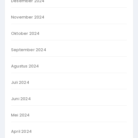
Desember 2024
November 2024
Oktober 2024
September 2024
Agustus 2024
Juli 2024
Juni 2024
Mei 2024
April 2024