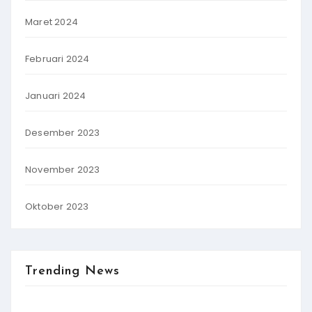
Maret 2024
Februari 2024
Januari 2024
Desember 2023
November 2023
Oktober 2023
Trending News