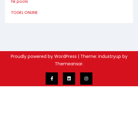
hk pools
TOGEL ONLINE
Proudly powered by WordPress
|
Theme: industryup by
Themeansar
.