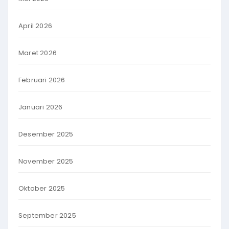
April 2026
Maret 2026
Februari 2026
Januari 2026
Desember 2025
November 2025
Oktober 2025
September 2025