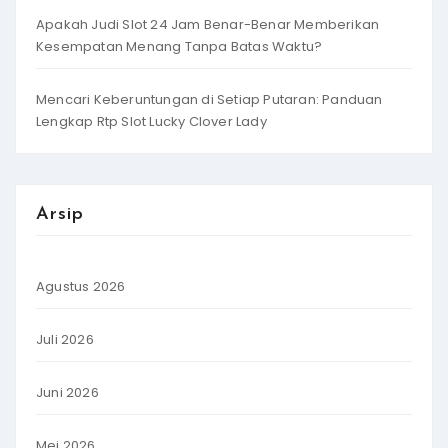
Apakah Judi Slot 24 Jam Benar-Benar Memberikan
Kesempatan Menang Tanpa Batas Waktu?
Mencari Keberuntungan di Setiap Putaran: Panduan
Lengkap Rtp Slot Lucky Clover Lady
Arsip
Agustus 2026
Juli 2026
Juni 2026
Mei 2026