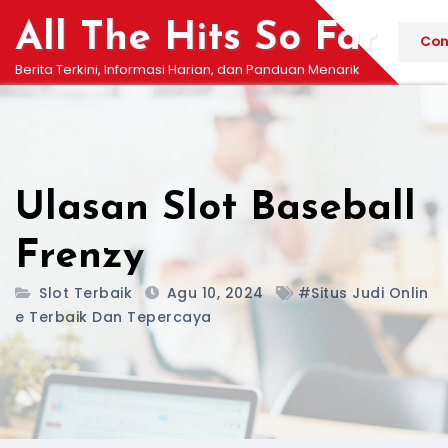
Skip
All The Hits So Far
to
Con
content
Berita Terkini, Informasi Harian, dan Panduan Menarik
Ulasan Slot Baseball
Frenzy
Slot Terbaik
Agu 10, 2024
#situs Judi Onlin
E Terbaik Dan Tepercaya