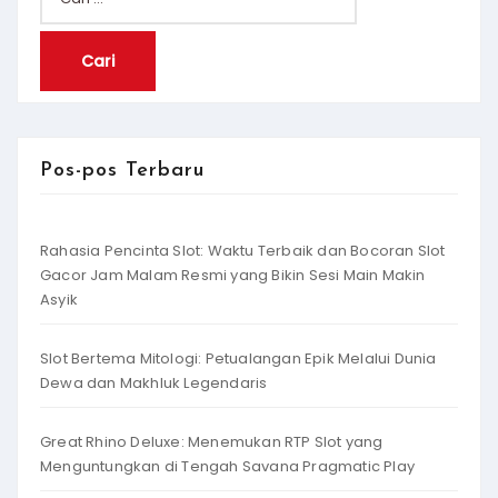
untuk:
Pos-pos Terbaru
Rahasia Pencinta Slot: Waktu Terbaik dan Bocoran Slot
Gacor Jam Malam Resmi yang Bikin Sesi Main Makin
Asyik
Slot Bertema Mitologi: Petualangan Epik Melalui Dunia
Dewa dan Makhluk Legendaris
Great Rhino Deluxe: Menemukan RTP Slot yang
Menguntungkan di Tengah Savana Pragmatic Play