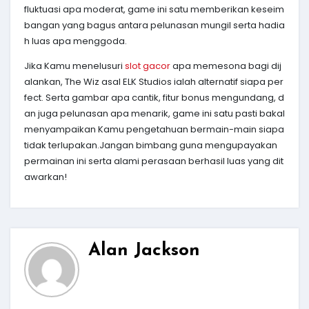
fluktuasi apa moderat, game ini satu memberikan keseim
bangan yang bagus antara pelunasan mungil serta hadia
h luas apa menggoda.
Jika Kamu menelusuri
slot gacor
apa memesona bagi dij
alankan, The Wiz asal ELK Studios ialah alternatif siapa per
fect. Serta gambar apa cantik, fitur bonus mengundang, d
an juga pelunasan apa menarik, game ini satu pasti bakal
menyampaikan Kamu pengetahuan bermain-main siapa
tidak terlupakan.Jangan bimbang guna mengupayakan
permainan ini serta alami perasaan berhasil luas yang dit
awarkan!
Alan Jackson