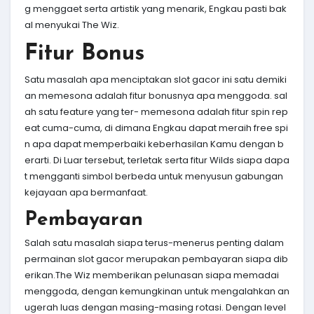
g menggaet serta artistik yang menarik, Engkau pasti bak
al menyukai The Wiz.
Fitur Bonus
Satu masalah apa menciptakan slot gacor ini satu demiki
an memesona adalah fitur bonusnya apa menggoda. sal
ah satu feature yang ter- memesona adalah fitur spin rep
eat cuma-cuma, di dimana Engkau dapat meraih free spi
n apa dapat memperbaiki keberhasilan Kamu dengan b
erarti. Di Luar tersebut, terletak serta fitur Wilds siapa dapa
t mengganti simbol berbeda untuk menyusun gabungan
kejayaan apa bermanfaat.
Pembayaran
Salah satu masalah siapa terus-menerus penting dalam
permainan slot gacor merupakan pembayaran siapa dib
erikan.The Wiz memberikan pelunasan siapa memadai
menggoda, dengan kemungkinan untuk mengalahkan an
ugerah luas dengan masing-masing rotasi. Dengan level