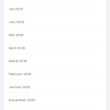
Juli 2026
Juni 2026
Mei 2026
April 2026
Maret 2026
Februari 2026
Januari 2026
Desember 2025