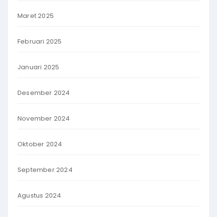
Maret 2025
Februari 2025
Januari 2025
Desember 2024
November 2024
Oktober 2024
September 2024
Agustus 2024