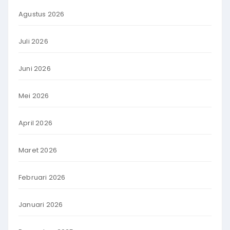
Agustus 2026
Juli 2026
Juni 2026
Mei 2026
April 2026
Maret 2026
Februari 2026
Januari 2026