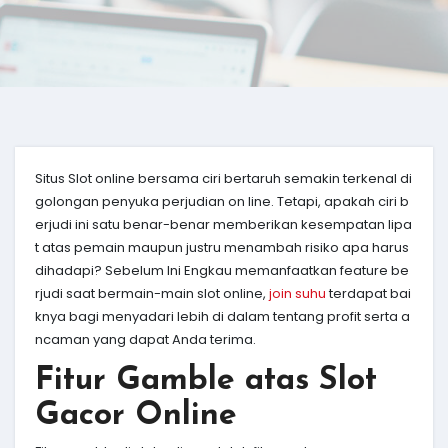
Situs Slot online bersama ciri bertaruh semakin terkenal di
golongan penyuka perjudian on line. Tetapi, apakah ciri b
erjudi ini satu benar-benar memberikan kesempatan lipa
t atas pemain maupun justru menambah risiko apa harus
dihadapi? Sebelum Ini Engkau memanfaatkan feature be
rjudi saat bermain-main slot online,
join suhu
terdapat bai
knya bagi menyadari lebih di dalam tentang profit serta a
ncaman yang dapat Anda terima.
Fitur Gamble atas Slot
Gacor Online