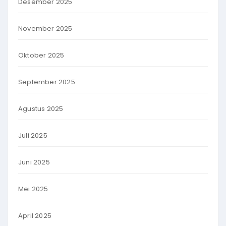
Desember 2025
November 2025
Oktober 2025
September 2025
Agustus 2025
Juli 2025
Juni 2025
Mei 2025
April 2025