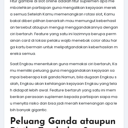
Fitur gamble di slot online adalah fitur suplemen apa me
mbolehkan partisipan guna mengalikan kejayaan merek
a semua.Setelah Kamu memenangkan rotasi slot, Kamu
bakal diberi pilihan benarkah mau memungut keberhasil
an tersebut ataupun menguji menggandakannya dengan
ciri bertaruh. Feature yang satu ini lazimnya berupa perm
ainan card di lokasi pelaku wajib menebak color atau har
ga kartu bermain untuk melipatgandakan keberhasilan m
ereka semua.
Saat Engkau menentukan guna memakai ciri bertaruh, Ka
mu memiliki peluang guna menggandakan kejayaan sa
mpai beberapa kali ganda.Namun, bila dugaan Engkau s
alah, Engkau akan kehilangan kejayaan Engkau yang tela
h didapat lebih awal. Feature bertaruh yang satu ini mem
berikan perasaan suplemen kepada partisipan siapa ma
u menyita risiko dan bisa jadi meraih kemenangan apa le
bih banyak gigantic.
Peluang Ganda ataupun