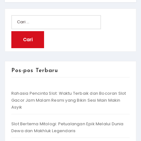
Cari
untuk:
Pos-pos Terbaru
Rahasia Pencinta Slot: Waktu Terbaik dan Bocoran Slot
Gacor Jam Malam Resmi yang Bikin Sesi Main Makin
Asyik
Slot Bertema Mitologi: Petualangan Epik Melalui Dunia
Dewa dan Makhluk Legendaris