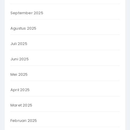
September 2025
Agustus 2025
Juli 2025
Juni 2025
Mei 2025
April 2025
Maret 2025
Februari 2025