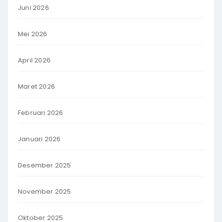
Juni 2026
Mei 2026
April 2026
Maret 2026
Februari 2026
Januari 2026
Desember 2025
November 2025
Oktober 2025