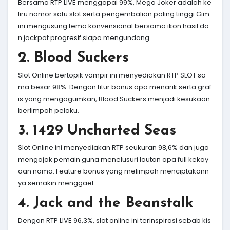
Bersama RTP LIVE menggapai 99%, Mega Joker adalah ke
liru nomor satu slot serta pengembalian paling tinggi.Gim
ini mengusung tema konvensional bersama ikon hasil da
n jackpot progresif siapa mengundang.
2. Blood Suckers
Slot Online bertopik vampir ini menyediakan RTP SLOT sa
ma besar 98%. Dengan fitur bonus apa menarik serta graf
is yang mengagumkan, Blood Suckers menjadi kesukaan
berlimpah pelaku.
3. 1429 Uncharted Seas
Slot Online ini menyediakan RTP seukuran 98,6% dan juga
mengajak pemain guna menelusuri lautan apa full kekay
aan nama. Feature bonus yang melimpah menciptakann
ya semakin menggaet.
4. Jack and the Beanstalk
Dengan RTP LIVE 96,3%, slot online ini terinspirasi sebab kis