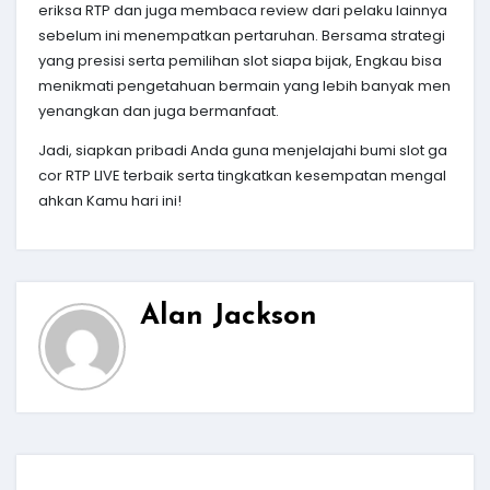
eriksa RTP dan juga membaca review dari pelaku lainnya
sebelum ini menempatkan pertaruhan. Bersama strategi
yang presisi serta pemilihan slot siapa bijak, Engkau bisa
menikmati pengetahuan bermain yang lebih banyak men
yenangkan dan juga bermanfaat.
Jadi, siapkan pribadi Anda guna menjelajahi bumi slot ga
cor RTP LIVE terbaik serta tingkatkan kesempatan mengal
ahkan Kamu hari ini!
Alan Jackson