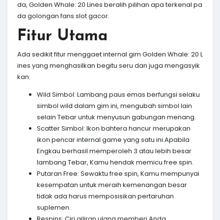
da, Golden Whale: 20 Lines beralih pilihan apa terkenal pa
da golongan fans slot gacor.
Fitur Utama
Ada sedikit fitur menggaet internal gim Golden Whale: 20 L
ines yang menghasilkan begitu seru dan juga mengasyik
kan:
Wild Simbol: Lambang paus emas berfungsi selaku
simbol wild dalam gim ini, mengubah simbol lain
selain Tebar untuk menyusun gabungan menang.
Scatter Simbol: Ikon bahtera hancur merupakan
ikon pencar internal game yang satu ini.Apabila
Engkau berhasil memperoleh 3 atau lebih besar
lambang Tebar, Kamu hendak memicu free spin.
Putaran Free: Sewaktu free spin, Kamu mempunyai
kesempatan untuk meraih kemenangan besar
tidak ada harus memposisikan pertaruhan
suplemen.
Respins: Ciri giliran ulang memberi Anda