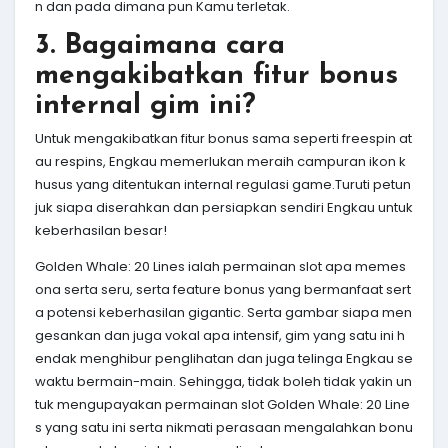
n dan pada dimana pun Kamu terletak.
3. Bagaimana cara
mengakibatkan fitur bonus
internal gim ini?
Untuk mengakibatkan fitur bonus sama seperti freespin at
au respins, Engkau memerlukan meraih campuran ikon k
husus yang ditentukan internal regulasi game.Turuti petun
juk siapa diserahkan dan persiapkan sendiri Engkau untuk
keberhasilan besar!
Golden Whale: 20 Lines ialah permainan slot apa memes
ona serta seru, serta feature bonus yang bermanfaat sert
a potensi keberhasilan gigantic. Serta gambar siapa men
gesankan dan juga vokal apa intensif, gim yang satu ini h
endak menghibur penglihatan dan juga telinga Engkau se
waktu bermain-main. Sehingga, tidak boleh tidak yakin un
tuk mengupayakan permainan slot Golden Whale: 20 Line
s yang satu ini serta nikmati perasaan mengalahkan bonu