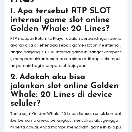
1. Apa tersebut RTP SLOT
internal game slot online
Golden Whale: 20 Lines?
RTP maupun Return to Player adalah perbandingan pemb
ayaran apa dikehendaki sebab game slot online internal j
angka panjang.RTP LIVE internal game ini sangat kompetiti
f, menghadiahkan kesempatan siapa adil bagi sekumpul
an pemain bagi memperoleh kejayaan.
2. Adakah aku bisa
jalankan slot online Golden
Whale: 20 Lines di device
seluler?
Tentu saja! Golden Whale: 20 Lines didesain untuk kompat
ibel bersama aneka perangkat, mencakup alat gengga
m serta gawai. Anda mampu mengalami game ini bila pu