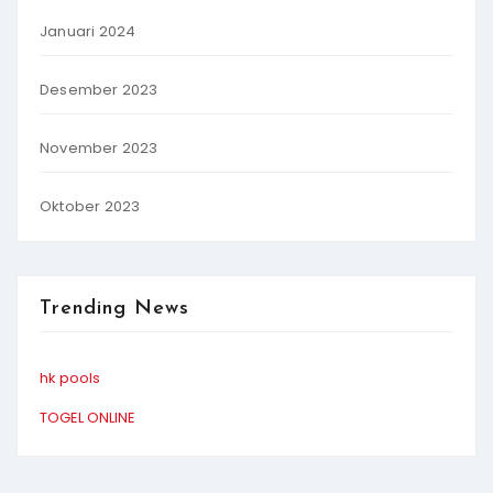
Januari 2024
Desember 2023
November 2023
Oktober 2023
Trending News
hk pools
TOGEL ONLINE