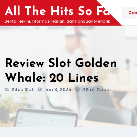
Skip
All The Hits So Far
to
Con
content
Berita Terkini, Informasi Harian, dan Panduan Menarik
Review Slot Golden
Whale: 20 Lines
Situs Slot
Jan 3, 2025
#slot Gacor