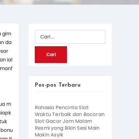
u gim
Cari
an da
untuk:
esar
n ial
 manf
Pos-pos Terbaru
mua m
Rahasia Pencinta Slot:
siapk
Waktu Terbaik dan Bocoran
Slot Gacor Jam Malam
tuk
Resmi yang Bikin Sesi Main
 bonu
Makin Asyik
an ti