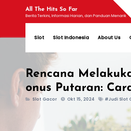
Skip
All The Hits So Far
to
Berita Terkini, Informasi Harian, dan Panduan Menarik
content
Slot
Slot Indonesia
About Us
Rencana Melakuka
onus Putaran: Ca
Slot Gacor
Okt 15, 2024
#judi Slot 