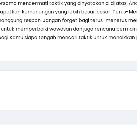
sama mencermati taktik yang dinyatakan di di atas, An
patkan kemenangan yang lebih besar besar. Terus-Me
nanggung respon. Jangan forget bagi terus-menerus me
e untuk memperbaiki wawasan dan juga rencana bermain
agi Kamu siapa tengah mencari taktik untuk menaikkan p