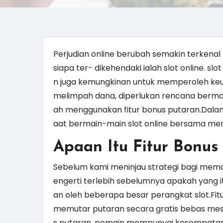
Perjudian online berubah semakin terkena
siapa ter- dikehendaki ialah slot online. 
n juga kemungkinan untuk memperoleh keu
melimpah dana, diperlukan rencana bermai
ah menggunakan fitur bonus putaran.Dalam 
aat bermain-main slot online bersama me
Apaan Itu Fitur Bonus
Sebelum kami meninjau strategi bagi mema
engerti terlebih sebelumnya apakah yang it
an oleh beberapa besar perangkat slot.Fit
memutar putaran secara gratis bebas mes
s putaran, pemain mempunyai kesempata