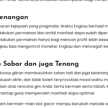
menangan
saran kejayaan yang pragmatis. Waktu Engkau berhasil 
elakukan permainan dan ambil manfaat siapa sudah diper
elakukan permainan hanya bagi mencari profit lebih besa
kau bisa mengontrol moneter Engkau dan mencegah ke
a Sabar dan juga Tenang
bonus giliran membutuhkan tahan hati dan juga ketenang
usan akhir, dan tidak boleh terprovokasi mood waktu 
atian atas rencana gim Anda. Serta bermain serta tabah,
k mantap guna memperoleh manfaat siapa optimal.
alam bermain-main slot gacor mampu berubah metode a