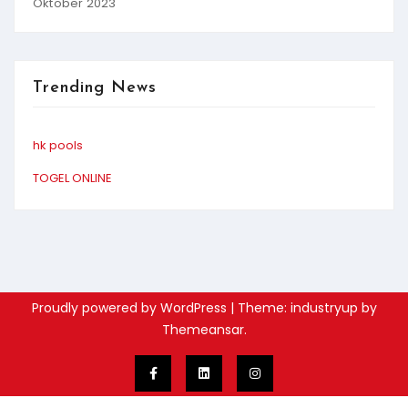
Oktober 2023
Trending News
hk pools
TOGEL ONLINE
Proudly powered by WordPress
|
Theme: industryup by
Themeansar
.