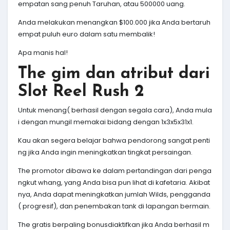
empatan sang penuh Taruhan, atau 500000 uang.
Anda melakukan menangkan $100.000 jika Anda bertaruh
empat puluh euro dalam satu membalik!
Apa manis hal!
The gim dan atribut dari
Slot Reel Rush 2
Untuk menang( berhasil dengan segala cara), Anda mula
i dengan mungil memakai bidang dengan 1x3x5x31x1.
Kau akan segera belajar bahwa pendorong sangat penti
ng jika Anda ingin meningkatkan tingkat persaingan.
The promotor dibawa ke dalam pertandingan dari penga
ngkut whang, yang Anda bisa pun lihat di kafetaria. Akibat
nya, Anda dapat meningkatkan jumlah Wilds, pengganda
( progresif), dan penembakan tank di lapangan bermain.
The gratis berpaling bonusdiaktifkan jika Anda berhasil m