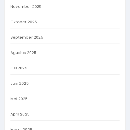
November 2025
Oktober 2025
September 2025
Agustus 2025
Juli 2025
Juni 2025
Mei 2025
April 2025
Maret 2025