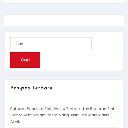
Cari
untuk:
Pos-pos Terbaru
Rahasia Pencinta Slot: Waktu Terbaik dan Bocoran Slot
Gacor Jam Malam Resmi yang Bikin Sesi Main Makin
Asyik