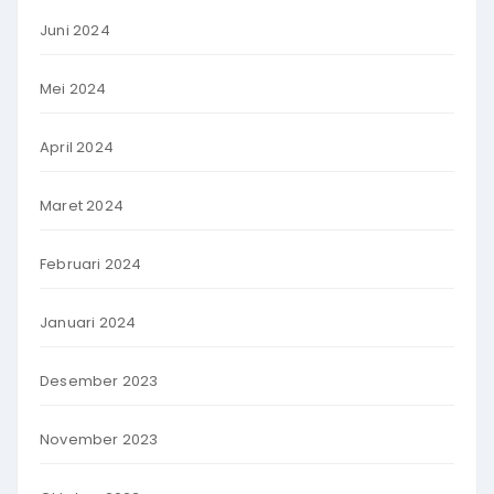
Juni 2024
Mei 2024
April 2024
Maret 2024
Februari 2024
Januari 2024
Desember 2023
November 2023