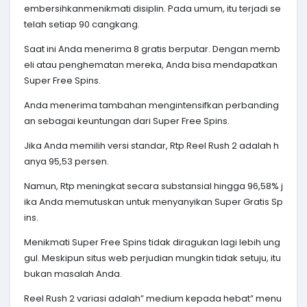
embersihkanmenikmati disiplin. Pada umum, itu terjadi se
telah setiap 90 cangkang.
Saat ini Anda menerima 8 gratis berputar. Dengan memb
eli atau penghematan mereka, Anda bisa mendapatkan
Super Free Spins.
Anda menerima tambahan mengintensifkan perbanding
an sebagai keuntungan dari Super Free Spins.
Jika Anda memilih versi standar, Rtp Reel Rush 2 adalah h
anya 95,53 persen.
Namun, Rtp meningkat secara substansial hingga 96,58% j
ika Anda memutuskan untuk menyanyikan Super Gratis Sp
ins.
Menikmati Super Free Spins tidak diragukan lagi lebih ung
gul. Meskipun situs web perjudian mungkin tidak setuju, itu
bukan masalah Anda.
Reel Rush 2 variasi adalah” medium kepada hebat” menu