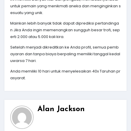
untuk pemain yang menikmati aneka dan menginginkan s
esuatu yang unik.
Mainkan lebih banyak tidak dapat diprediksi pertandinga
n Jika Anda ingin memenangkan sungguh besar trofi, sep
erti 2.000 atau 5.000 kali kira.
Setelah menjadi dikreditkan ke Anda profil, semua pemb
ayaran dan tanpa biaya berpaling memiliki tanggal kedal
uwarsa 7 hari.
Anda memiliki 10 hari untuk menyelesaikan 40x Taruhan pr
asyarat.
Alan Jackson