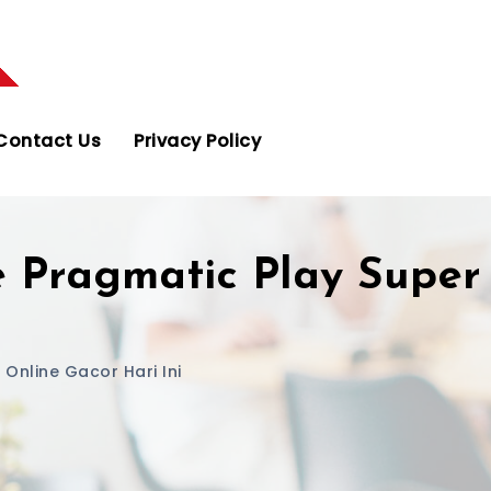
Contact Us
Privacy Policy
e Pragmatic Play Super
 Online Gacor Hari Ini