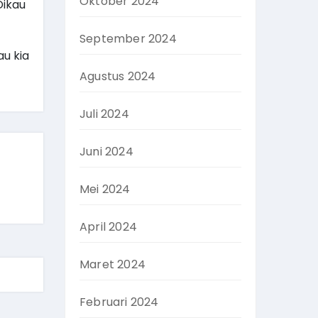
Oktober 2024
ikau
September 2024
u kia
Agustus 2024
Juli 2024
Juni 2024
Mei 2024
April 2024
Maret 2024
Februari 2024