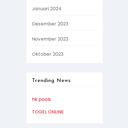
Januari 2024
Desember 2023
November 2023
Oktober 2023
Trending News
hk pools
TOGEL ONLINE