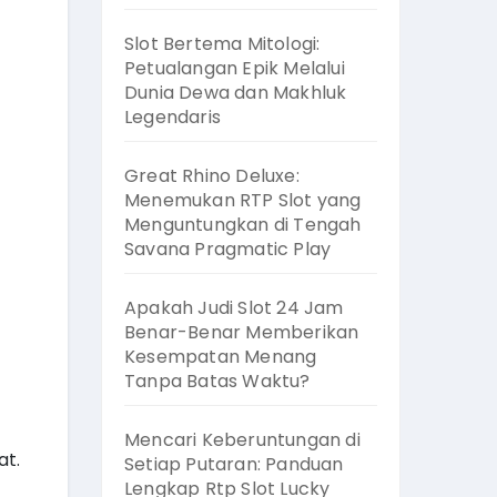
Slot Bertema Mitologi:
Petualangan Epik Melalui
Dunia Dewa dan Makhluk
Legendaris
Great Rhino Deluxe:
Menemukan RTP Slot yang
Menguntungkan di Tengah
Savana Pragmatic Play
Apakah Judi Slot 24 Jam
Benar-Benar Memberikan
Kesempatan Menang
Tanpa Batas Waktu?
Mencari Keberuntungan di
at.
Setiap Putaran: Panduan
Lengkap Rtp Slot Lucky