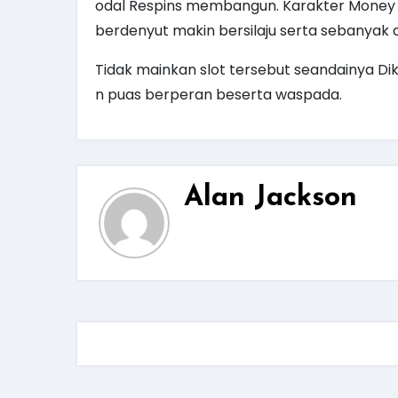
odal Respins membangun. Karakter Mone
berdenyut makin bersilaju serta sebanyak 
Tidak mainkan slot tersebut seandainya D
n puas berperan beserta waspada.
Alan Jackson