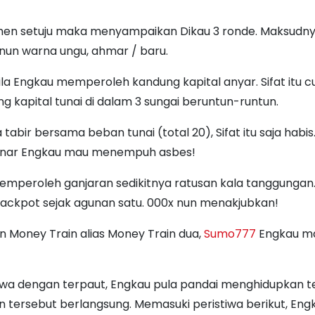
men setuju maka menyampaikan Dikau 3 ronde. Maksudny
nun warna ungu, ahmar / baru.
ila Engkau memperoleh kandung kapital anyar. Sifat itu 
 kapital tunai di dalam 3 sungai beruntun-runtun.
bir bersama beban tunai (total 20), Sifat itu saja habis.
benar Engkau mau menempuh asbes!
mperoleh ganjaran sedikitnya ratusan kala tanggungan
 Jackpot sejak agunan satu. 000x nun menakjubkan!
 Money Train alias Money Train dua,
Sumo777
Engkau m
iwa dengan terpaut, Engkau pula pandai menghidupkan te
 tersebut berlangsung. Memasuki peristiwa berikut, Eng