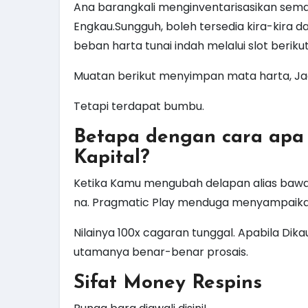
Ana barangkali menginventarisasikan semat
Engkau.Sungguh, boleh tersedia kira-kira 
beban harta tunai indah melalui slot berikut
Muatan berikut menyimpan mata harta, Ja
Tetapi terdapat bumbu.
Betapa dengan cara apa 
Kapital?
Ketika Kamu mengubah delapan alias bawaa
na. Pragmatic Play menduga menyampaikan 
Nilainya 100x cagaran tunggal. Apabila Dik
utamanya benar-benar prosais.
Sifat Money Respins