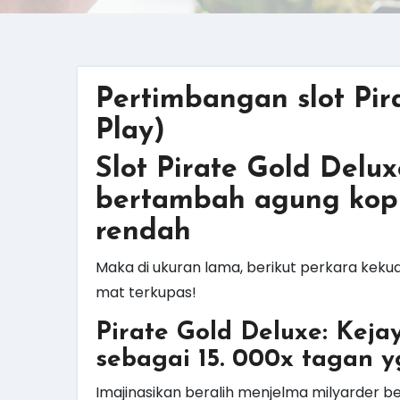
Pertimbangan slot Pir
Play)
Slot Pirate Gold Delu
bertambah agung kopi 
rendah
Maka di ukuran lama, berikut perkara kek
mat terkupas!
Pirate Gold Deluxe: Kejay
sebagai 15. 000x tagan
Imajinasikan beralih menjelma milyarder be