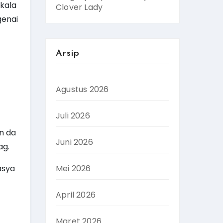
 kala
Clover Lady
genai
Arsip
Agustus 2026
Juli 2026
n da
Juni 2026
ag.
asya
Mei 2026
April 2026
Maret 2026