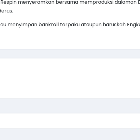
y Respin menyeramkan bersama memproduksi dalaman D
deras.
ikau menyimpan bankroll terpaku ataupun haruskah Engka