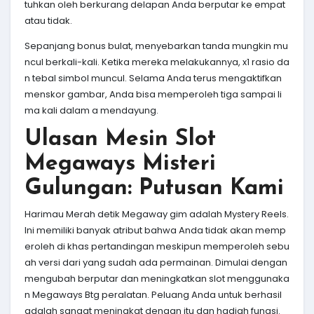
tuhkan oleh berkurang delapan Anda berputar ke empat
atau tidak.
Sepanjang bonus bulat, menyebarkan tanda mungkin mu
ncul berkali-kali. Ketika mereka melakukannya, x1 rasio da
n tebal simbol muncul. Selama Anda terus mengaktifkan
menskor gambar, Anda bisa memperoleh tiga sampai li
ma kali dalam a mendayung.
Ulasan Mesin Slot
Megaways Misteri
Gulungan: Putusan Kami
Harimau Merah detik Megaway gim adalah Mystery Reels.
Ini memiliki banyak atribut bahwa Anda tidak akan memp
eroleh di khas pertandingan meskipun memperoleh sebu
ah versi dari yang sudah ada permainan. Dimulai dengan
mengubah berputar dan meningkatkan slot menggunaka
n Megaways Btg peralatan. Peluang Anda untuk berhasil
adalah sangat meningkat dengan itu dan hadiah fungsi.