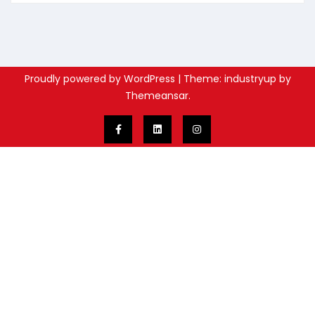
Proudly powered by WordPress
|
Theme: industryup by
Themeansar
.