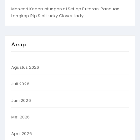
Mencari Keberuntungan di Setiap Putaran: Panduan
Lengkap Rtp Slot Lucky Clover Lady
Arsip
Agustus 2026
Juli 2026
Juni 2026
Mei 2026
April 2026