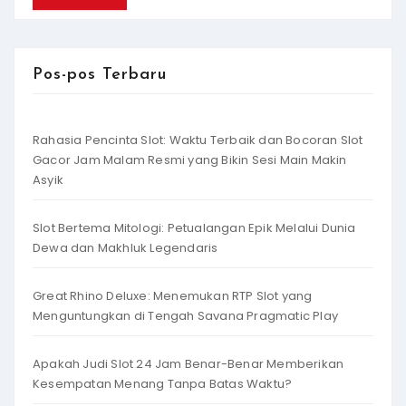
Pos-pos Terbaru
Rahasia Pencinta Slot: Waktu Terbaik dan Bocoran Slot
Gacor Jam Malam Resmi yang Bikin Sesi Main Makin
Asyik
Slot Bertema Mitologi: Petualangan Epik Melalui Dunia
Dewa dan Makhluk Legendaris
Great Rhino Deluxe: Menemukan RTP Slot yang
Menguntungkan di Tengah Savana Pragmatic Play
Apakah Judi Slot 24 Jam Benar-Benar Memberikan
Kesempatan Menang Tanpa Batas Waktu?