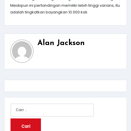
Meskipun ini pertandingan memiliki lebih tinggi varians, itu
adalah tingkatkan bayangkan 10.000 kali.
Alan Jackson
Cari
untuk: