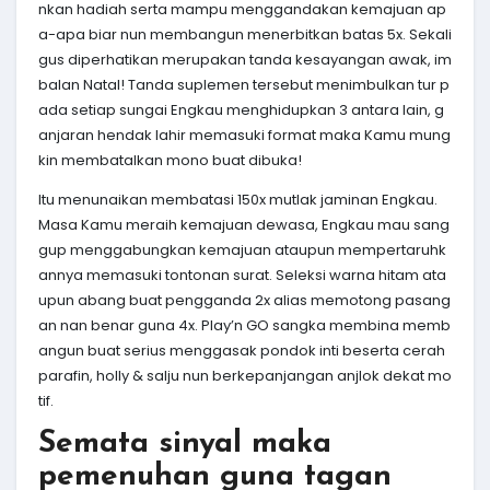
nkan hadiah serta mampu menggandakan kemajuan ap
a-apa biar nun membangun menerbitkan batas 5x. Sekali
gus diperhatikan merupakan tanda kesayangan awak, im
balan Natal! Tanda suplemen tersebut menimbulkan tur p
ada setiap sungai Engkau menghidupkan 3 antara lain, g
anjaran hendak lahir memasuki format maka Kamu mung
kin membatalkan mono buat dibuka!
Itu menunaikan membatasi 150x mutlak jaminan Engkau.
Masa Kamu meraih kemajuan dewasa, Engkau mau sang
gup menggabungkan kemajuan ataupun mempertaruhk
annya memasuki tontonan surat. Seleksi warna hitam ata
upun abang buat pengganda 2x alias memotong pasang
an nan benar guna 4x. Play’n GO sangka membina memb
angun buat serius menggasak pondok inti beserta cerah
parafin, holly & salju nun berkepanjangan anjlok dekat mo
tif.
Semata sinyal maka
pemenuhan guna tagan