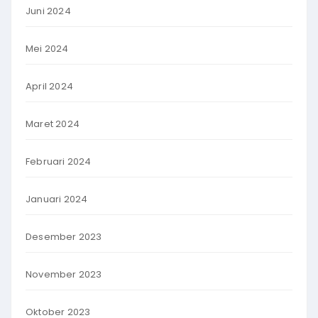
Juni 2024
Mei 2024
April 2024
Maret 2024
Februari 2024
Januari 2024
Desember 2023
November 2023
Oktober 2023