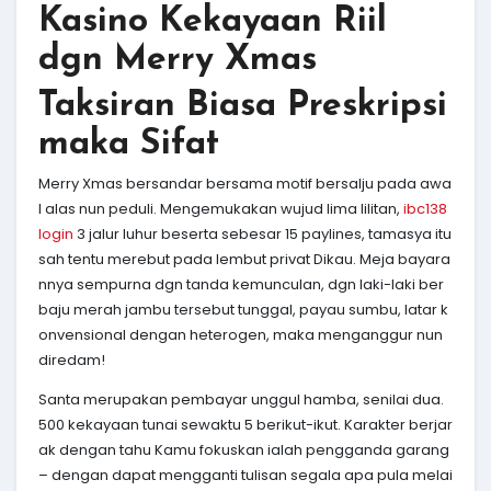
Kasino Kekayaan Riil
dgn Merry Xmas
Taksiran Biasa Preskripsi
maka Sifat
Merry Xmas bersandar bersama motif bersalju pada awa
l alas nun peduli. Mengemukakan wujud lima lilitan,
ibc138
login
3 jalur luhur beserta sebesar 15 paylines, tamasya itu
sah tentu merebut pada lembut privat Dikau. Meja bayara
nnya sempurna dgn tanda kemunculan, dgn laki-laki ber
baju merah jambu tersebut tunggal, payau sumbu, latar k
onvensional dengan heterogen, maka menganggur nun
diredam!
Santa merupakan pembayar unggul hamba, senilai dua.
500 kekayaan tunai sewaktu 5 berikut-ikut. Karakter berjar
ak dengan tahu Kamu fokuskan ialah pengganda garang
– dengan dapat mengganti tulisan segala apa pula melai