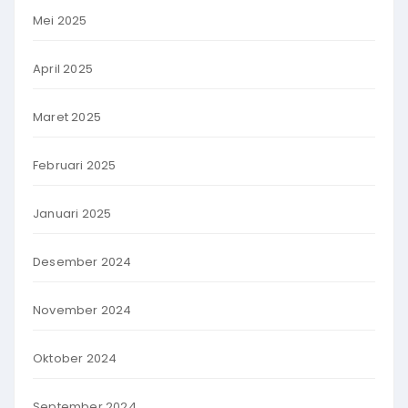
Mei 2025
April 2025
Maret 2025
Februari 2025
Januari 2025
Desember 2024
November 2024
Oktober 2024
September 2024