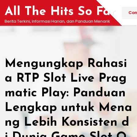
Skip
All The Hits So Far
to
Con
content
Berita Terkini, Informasi Harian, dan Panduan Menarik
Mengungkap Rahasi
a RTP Slot Live Prag
matic Play: Panduan
Lengkap untuk Mena
ng Lebih Konsisten d