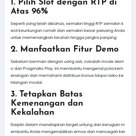
1. Pilih Slot dengan RTP di
Atas 96%
Seperti yang telah dibahas, semakin tinggi RTP semakin k
ecil keuntungan rumah dan semakin besar peluang Anda
untuk memenangkan taruhan hingga jangka panjang.
2. Manfaatkan Fitur Demo
Sebelum bermain dengan uang asli, cobalah mode dem
o dari Pragmatic Play. Ini membantu mengenal pola kem
enangan dan memahami distribusi bonus tanpa risiko ke
hilangan modal.
3. Tetapkan Batas
Kemenangan dan
Kekalahan
Disiplin dalam menetapkan target untung dan kerugian m
embantu Anda mengendalikan emosi dan mencegah ker