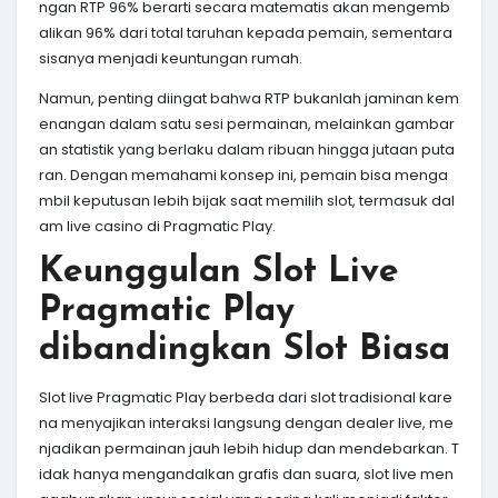
ngan RTP 96% berarti secara matematis akan mengemb
alikan 96% dari total taruhan kepada pemain, sementara
sisanya menjadi keuntungan rumah.
Namun, penting diingat bahwa RTP bukanlah jaminan kem
enangan dalam satu sesi permainan, melainkan gambar
an statistik yang berlaku dalam ribuan hingga jutaan puta
ran. Dengan memahami konsep ini, pemain bisa menga
mbil keputusan lebih bijak saat memilih slot, termasuk dal
am live casino di Pragmatic Play.
Keunggulan Slot Live
Pragmatic Play
dibandingkan Slot Biasa
Slot live Pragmatic Play berbeda dari slot tradisional kare
na menyajikan interaksi langsung dengan dealer live, me
njadikan permainan jauh lebih hidup dan mendebarkan. T
idak hanya mengandalkan grafis dan suara, slot live men