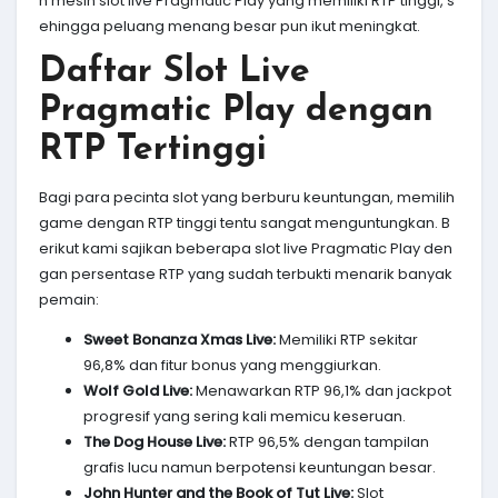
h mesin slot live Pragmatic Play yang memiliki RTP tinggi, s
ehingga peluang menang besar pun ikut meningkat.
Daftar Slot Live
Pragmatic Play dengan
RTP Tertinggi
Bagi para pecinta slot yang berburu keuntungan, memilih
game dengan RTP tinggi tentu sangat menguntungkan. B
erikut kami sajikan beberapa slot live Pragmatic Play den
gan persentase RTP yang sudah terbukti menarik banyak
pemain:
Sweet Bonanza Xmas Live:
Memiliki RTP sekitar
96,8% dan fitur bonus yang menggiurkan.
Wolf Gold Live:
Menawarkan RTP 96,1% dan jackpot
progresif yang sering kali memicu keseruan.
The Dog House Live:
RTP 96,5% dengan tampilan
grafis lucu namun berpotensi keuntungan besar.
John Hunter and the Book of Tut Live:
Slot