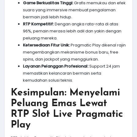
Game Berkualitas Tinggi:
Grafis memukau dan efek
suara yang immersive membuat pengalaman
bermain jadi lebih hidup.
RTP Kompetitif:
Dengan angka rata-rata di atas
96%, pemain merasa lebih adil dan yakin dengan
peluang mereka.
Ketersediaan Fitur Unik:
Pragmatic Play dikenal rajin
mengembangkan mekanisme bonus baru, free
spins, dan jackpot yang menggiurkan.
Layanan Pelanggan Profesional:
Support 24 jam
memastikan kelancaran bermain serta
kemudahan solusi teknis.
Kesimpulan: Menyelami
Peluang Emas Lewat
RTP Slot Live Pragmatic
Play