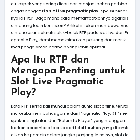
atu aspek yang sering dicari dan menjadi bahan perbinc
angan hangat:
rtp slot live pragmatic play
. Apa sebenar
nya RTP itu? Bagaimana cara memanfaatkannya agar bis
a menang lebih konsisten? Artikel ini akan membawa And
a menelusuri seluruh seluk-beluk RTP pada slot live dari Pr
agmatic Play, demi memaksimalkan peluang dan menik
mati pengalaman bermain yang lebih optimal.
Apa Itu RTP dan
Mengapa Penting untuk
Slot Live Pragmatic
Play?
Kata RTP sering kali muncul dalam dunia slot online, teruta
ma ketika membahas game dari Pragmatic Play. RTP mer
upakan singkatan dari “Return to Player” yang menggam
barkan persentase teoritis dari total taruhan yang dikemb
alikan ke pemain dalam jangka panjang. Misalnya, slot de