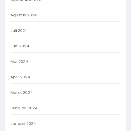
Agustus 2024
Juli 2024
Juni 2024
Mei 2024
April 2024
Maret 2024
Februari 2024
Januari 2024