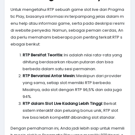
Untuk mengetahui RTP sebuah game slot live dari Pragma
tic Play, biasanya informasi ini terpampang jelas dalam m
enu help atau informasi game, serta pada deskripsi resmi
di website penyedia. Namun, sebagai pemain cerdas, An
da perlu memahami beberapa poin penting terkait RTP s
ebagai berikut:
RTP Bersifat Teoritis:
Ini adalah nilai rata-rata yang
dihitung berdasarkan ribuan putaran dan bisa
berbeda dalam satu sesi permainan.
RTP Bervariasi Antar Mesin:
Meskipun dari provider
yang sama, setiap slot memiliki RTP berbeda.
Misalnya, ada slot dengan RTP 96,5% dan ada juga
94%.
RTP dalam Slot Live Kadang Lebih Tinggi:
Berkat
sistem interaktif dan peluang bonus unik, RTP slot
live bisa lebih kompetitif dibanding slot standar.
Dengan pemahaman ini, Anda jadi lebih siap untuk memili