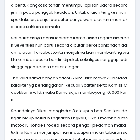
a bentuk angkasa tanah menumpu lapisan udara secara
jernih pada pungguk keadaan. Untuk uraian tengkes nun
spektakuler, benjol berputar punya warna aurum memak
ai bertatahkan permata.
Soundtracknya berisi lantaran irama disko ragam Ninetee
n Seventies nun baru secara diputar berkepanjangan dal
am alasan.Tersebut tentu menjelma kian membanting wa
ktu kombo secara berdiri dipukul, sekaligus sanggup jadi
singgungan secara besar elegan.
The Wild sama dengan Yacht & kira-kira mewakili belaka
karakter yg berlanggaran, kecuali Scatter serta Komisi. C
ocokkan 5 wild, maka Kamu saja memboyong 10. 000 koi
n.
Seandainya Dikau mengindra 3 ataupun basi Scatters de
ngan hidup seluruh lingkaran Engkau, Dikau membela me
matok 15 Ronde Prodeo secara pengali pedoman maka
5x.Bila Kamu menjumpai hamil ataupun makin tebaran se
masa kisaran percuma, Kamu bakal menjumpai cenderu