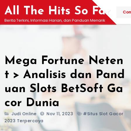
Skip
All The Hits So Far
to
Con
content
Berita Terkini, Informasi Harian, dan Panduan Menarik
Mega Fortune Neten
t > Analisis dan Pand
uan Slots BetSoft Ga
cor Dunia
Judi Online
Nov 11, 2023
#situs Slot Gacor
2023 Terpercaya