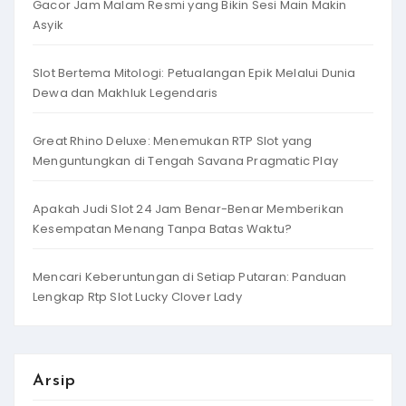
Gacor Jam Malam Resmi yang Bikin Sesi Main Makin
Asyik
Slot Bertema Mitologi: Petualangan Epik Melalui Dunia
Dewa dan Makhluk Legendaris
Great Rhino Deluxe: Menemukan RTP Slot yang
Menguntungkan di Tengah Savana Pragmatic Play
Apakah Judi Slot 24 Jam Benar-Benar Memberikan
Kesempatan Menang Tanpa Batas Waktu?
Mencari Keberuntungan di Setiap Putaran: Panduan
Lengkap Rtp Slot Lucky Clover Lady
Arsip