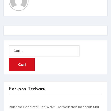
Cari
untuk:
Pos-pos Terbaru
Rahasia Pencinta Slot: Waktu Terbaik dan Bocoran Slot