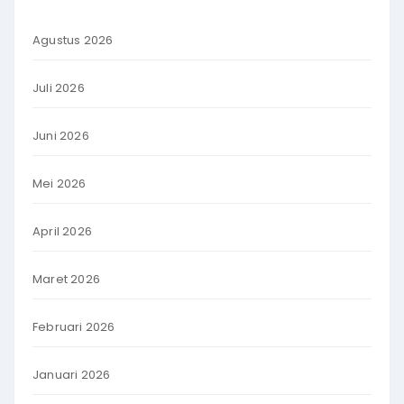
Agustus 2026
Juli 2026
Juni 2026
Mei 2026
April 2026
Maret 2026
Februari 2026
Januari 2026