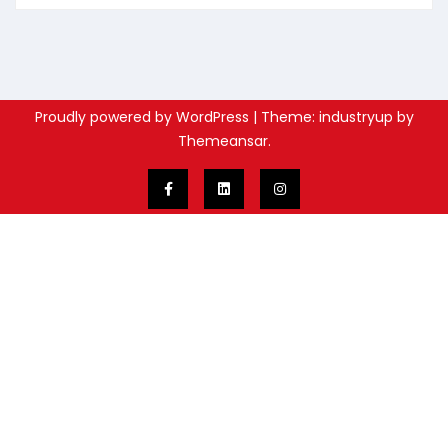
Proudly powered by WordPress
|
Theme: industryup by
Themeansar
.