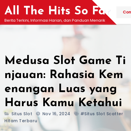
Skip
All The Hits So Far
to
Con
content
Berita Terkini, Informasi Harian, dan Panduan Menarik
Medusa Slot Game Ti
njauan: Rahasia Kem
enangan Luas yang
Harus Kamu Ketahui
Situs Slot
Nov 16, 2024
#situs Slot Scatter
Hitam Terbaru