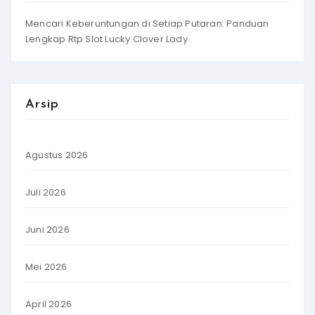
Mencari Keberuntungan di Setiap Putaran: Panduan
Lengkap Rtp Slot Lucky Clover Lady
Arsip
Agustus 2026
Juli 2026
Juni 2026
Mei 2026
April 2026