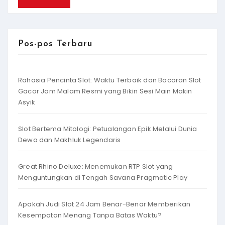
Pos-pos Terbaru
Rahasia Pencinta Slot: Waktu Terbaik dan Bocoran Slot
Gacor Jam Malam Resmi yang Bikin Sesi Main Makin
Asyik
Slot Bertema Mitologi: Petualangan Epik Melalui Dunia
Dewa dan Makhluk Legendaris
Great Rhino Deluxe: Menemukan RTP Slot yang
Menguntungkan di Tengah Savana Pragmatic Play
Apakah Judi Slot 24 Jam Benar-Benar Memberikan
Kesempatan Menang Tanpa Batas Waktu?