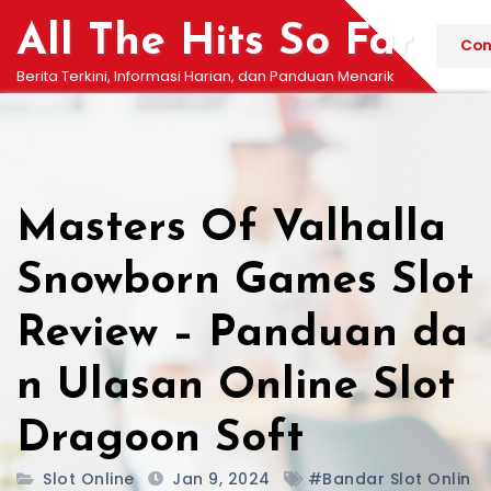
Skip
All The Hits So Far
to
Con
content
Berita Terkini, Informasi Harian, dan Panduan Menarik
Masters Of Valhalla
Snowborn Games Slot
Review – Panduan da
n Ulasan Online Slot
Dragoon Soft
Slot Online
Jan 9, 2024
#bandar Slot Onlin