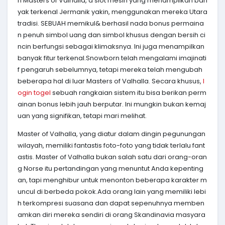
n Masters of Valhalla, a slot mesin yang menampilkan ban
yak terkenal Jermanik yakin, menggunakan mereka Utara
tradisi. SEBUAH memikul& berhasil nada bonus permaina
n penuh simbol uang dan simbol khusus dengan bersih ci
ncin berfungsi sebagai klimaksnya. Ini juga menampilkan
banyak fitur terkenal.Snowborn telah mengalami imajinati
f pengaruh sebelumnya, tetapi mereka telah mengubah
beberapa hal di luar Masters of Valhalla. Secara khusus,
l
ogin togel
sebuah rangkaian sistem itu bisa berikan perm
ainan bonus lebih jauh berputar. Ini mungkin bukan kemaj
uan yang signifikan, tetapi mari melihat.
Master of Valhalla, yang diatur dalam dingin pegunungan
wilayah, memiliki fantastis foto-foto yang tidak terlalu fant
astis. Master of Valhalla bukan salah satu dari orang-oran
g Norse itu pertandingan yang menuntut Anda kepenting
an, tapi menghibur untuk menonton beberapa karakter m
uncul di berbeda pokok.Ada orang lain yang memiliki lebi
h terkompresi suasana dan dapat sepenuhnya memben
amkan diri mereka sendiri di orang Skandinavia masyara