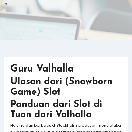
E
Guru Valhalla
Ulasan dari (Snowborn
Game) Slot
Panduan dari Slot di
Tuan dari Valhalla
Helsinki dan berbasis di Stockholm produsen menciptaka