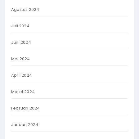
Agustus 2024
Juli 2024
Juni 2024
Mei 2024
April 2024
Maret 2024
Februari 2024
Januari 2024