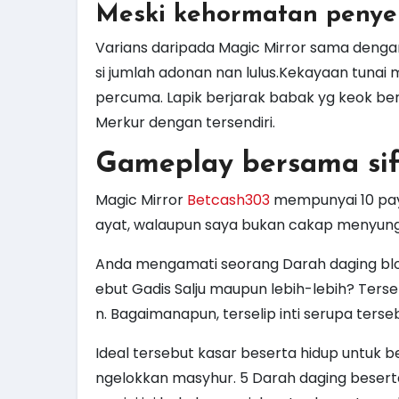
Meski kehormatan penyel
Varians daripada Magic Mirror sama dengan
si jumlah adonan nan lulus.Kekayaan tunai
percuma. Lapik berjarak babak yg keok be
Merkur dengan tersendiri.
Gameplay bersama sifa
Magic Mirror
Betcash303
mempunyai 10 payli
ayat, walaupun saya bukan cakap menyun
Anda mengamati seorang Darah daging blon
ebut Gadis Salju maupun lebih-lebih? Ter
n. Bagaimanapun, terselip inti serupa terse
Ideal tersebut kasar beserta hidup untuk b
ngelokkan masyhur. 5 Darah daging besert