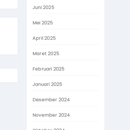
Juni 2025
Mei 2025
April 2025
Maret 2025
Februari 2025
Januari 2025
Desember 2024
November 2024