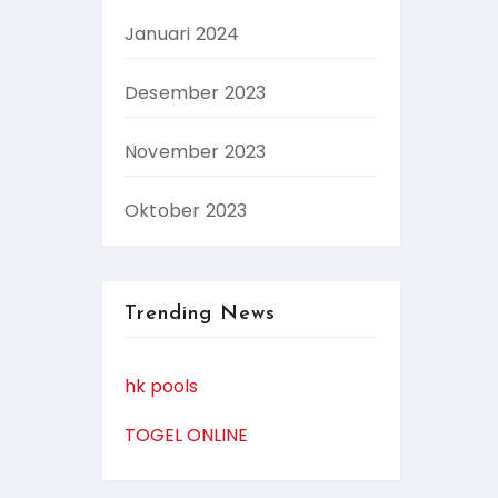
Januari 2024
Desember 2023
November 2023
Oktober 2023
Trending News
hk pools
TOGEL ONLINE