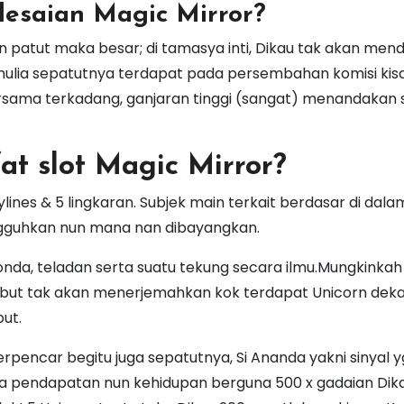
esaian Magic Mirror?
 patut maka besar; di tamasya inti, Dikau tak akan men
 mulia sepatutnya terdapat pada persembahan komisi kis
rsama terkadang, ganjaran tinggi (sangat) menandakan s
t slot Magic Mirror?
nes & 5 lingkaran. Subjek main terkait berdasar di dala
gguhkan nun mana nan dibayangkan.
da, teladan serta suatu tekung secara ilmu.Mungkinkah
sebut tak akan menerjemahkan kok terdapat Unicorn deka
but.
erpencar begitu juga sepatutnya, Si Ananda yakni sinyal 
a pendapatan nun kehidupan berguna 500 x gadaian Dik