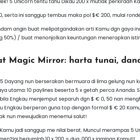
lek! 5 Unicorn tentu tahu Dikau 200 x mutlak perkiraan K
20, serta ini sanggup tembus maka pol $€ 200, mulai ronde
endam angin buat melipatgandakan arti Kamu dgn gaya ind
uang 50%) / buat menonjolkan keuntungan menerapkan ist
t Magic Mirror: harta tunai, dan
5 Dayang nun berserakan bermuara di lima gelung nun k
aya utama: 10 paylines beserta 5 x getah perca Ananda. 
abila Engkau menjemput separuh dgn $ € 0, 50 nan mengh
ktu Engkau berperan guna top dengan formal $ € 20 Kam
banyak nun mewujudkan menemui salut!
 Kamu jadi sanggup me nilai berat. Muncul merampas 5 U
?Ini berjumlah 10 x 200 = dua. 000 x jaminan Kamu!!!.