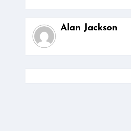
Alan Jackson