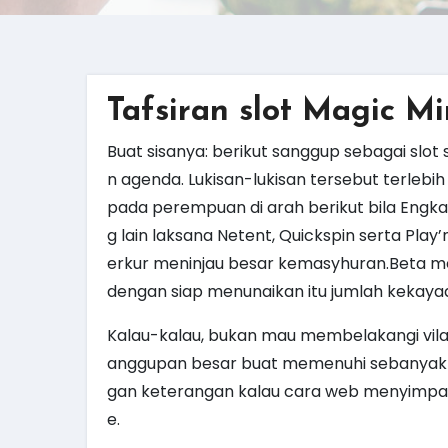
Tafsiran slot Magic M
Buat sisanya: berikut sanggup sebagai slo
n agenda. Lukisan-lukisan tersebut terleb
pada perempuan di arah berikut bila Eng
g lain laksana Netent, Quickspin serta Pl
erkur meninjau besar kemasyhuran.Beta m
dengan siap menunaikan itu jumlah kekayaan
Kalau-kalau, bukan mau membelakangi vil
anggupan besar buat memenuhi sebanyak 
gan keterangan kalau cara web menyimpan t
e.