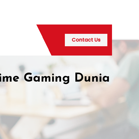
Contact Us
Time Gaming Dunia