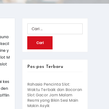
Cari
untuk:
usuna
kecil
ine y
lot M
slot
Pos-pos Terbaru
i kes
Rahasia Pencinta Slot:
 den
Waktu Terbaik dan Bocoran
Slot Gacor Jam Malam
fflin
Resmi yang Bikin Sesi Main
Makin Asyik