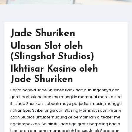
Jade Shuriken
Ulasan Slot oleh
(Slingshot Studios)
Ikhtisar Kasino oleh
Jade Shuriken
Berita bahwa Jade Shuriken tidak ada hubungannya den
gan Hearthstone pemirsa mungkin membuat mereka sed
ih. Jade Shuriken, sebuah maya perjudian mesin, menggu
nakan Epic Strike fungsi dari Blazing Mammoth dari Pear Fi
ction Studios untuk terhubung ke pemain lain di teater me
ngelompokkan. Selain itu, ada tiga gratis berpaling hadia
h putaran bersama memperoleh bonus, Jejak Serangan