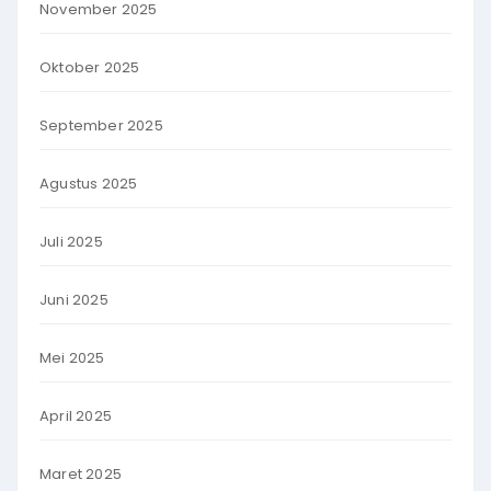
November 2025
Oktober 2025
September 2025
Agustus 2025
Juli 2025
Juni 2025
Mei 2025
April 2025
Maret 2025