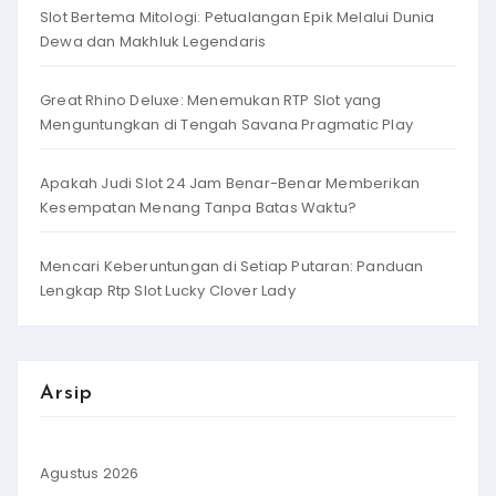
Slot Bertema Mitologi: Petualangan Epik Melalui Dunia
Dewa dan Makhluk Legendaris
Great Rhino Deluxe: Menemukan RTP Slot yang
Menguntungkan di Tengah Savana Pragmatic Play
Apakah Judi Slot 24 Jam Benar-Benar Memberikan
Kesempatan Menang Tanpa Batas Waktu?
Mencari Keberuntungan di Setiap Putaran: Panduan
Lengkap Rtp Slot Lucky Clover Lady
Arsip
Agustus 2026