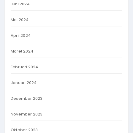
Juni 2024
Mei 2024
April 2024
Maret 2024
Februari 2024
Januari 2024
Desember 2023
November 2023
Oktober 2023