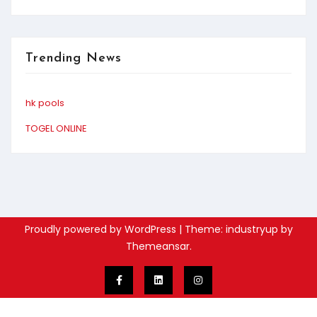
Trending News
hk pools
TOGEL ONLINE
Proudly powered by WordPress
|
Theme: industryup by
Themeansar
.