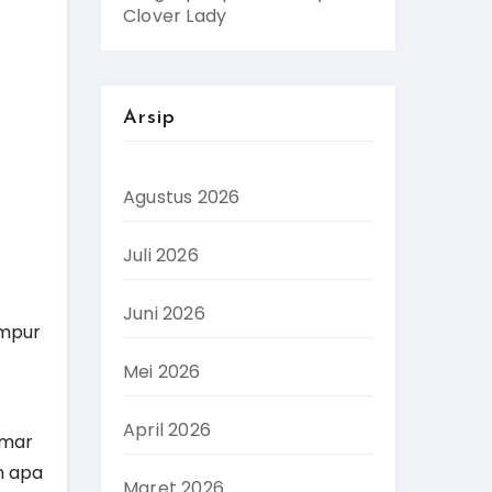
Clover Lady
Arsip
Agustus 2026
Juli 2026
Juni 2026
ampur
Mei 2026
April 2026
emar
n apa
Maret 2026