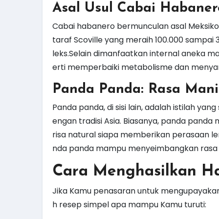
Asal Usul Cabai Habaner
Cabai habanero bermunculan asal Meksiko d
taraf Scoville yang meraih 100.000 sampai
leks.Selain dimanfaatkan internal aneka m
erti memperbaiki metabolisme dan menyam
Panda Panda: Rasa Mani
Panda panda, di sisi lain, adalah istilah ya
engan tradisi Asia. Biasanya, panda panda
risa natural siapa memberikan perasaan l
nda panda mampu menyeimbangkan rasa p
Cara Menghasilkan H
Jika Kamu penasaran untuk mengupayakan 
h resep simpel apa mampu Kamu turuti: