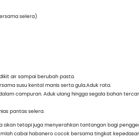
bersama selera)
kit air sampai berubah pasta.
ama susu kental manis serta gula.Aduk rata.
ke dalam campuran. Aduk ulang hingga segala bahan terc
ias pantas selera.
sa akan tetapi juga menyerahkan tantangan bagi pengg
mlah cabai habanero cocok bersama tingkat kepedasa