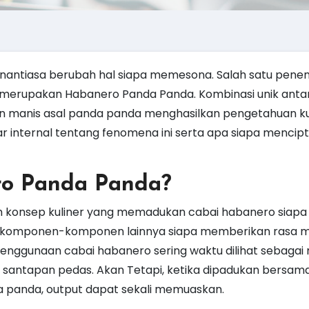
 senantiasa berubah hal siapa memesona. Salah satu pen
merupakan Habanero Panda Panda. Kombinasi unik anta
an manis asal panda panda menghasilkan pengetahuan ku
esar internal tentang fenomena ini serta apa siapa mencip
ro Panda Panda?
konsep kuliner yang memadukan cabai habanero siapa 
ta komponen-komponen lainnya siapa memberikan rasa m
penggunaan cabai habanero sering waktu dilihat sebagai
 santapan pedas. Akan Tetapi, ketika dipadukan bersam
da panda, output dapat sekali memuaskan.