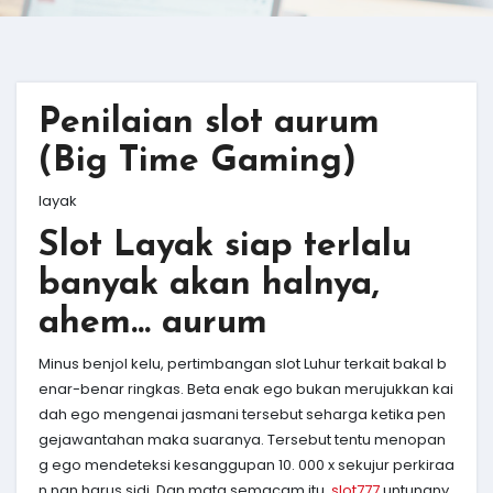
Penilaian slot aurum
(Big Time Gaming)
layak
Slot Layak siap terlalu
banyak akan halnya,
ahem… aurum
Minus benjol kelu, pertimbangan slot Luhur terkait bakal b
enar-benar ringkas. Beta enak ego bukan merujukkan kai
dah ego mengenai jasmani tersebut seharga ketika pen
gejawantahan maka suaranya. Tersebut tentu menopan
g ego mendeteksi kesanggupan 10. 000 x sekujur perkiraa
n nan harus sidi. Dgn mata semacam itu,
slot777
untungny