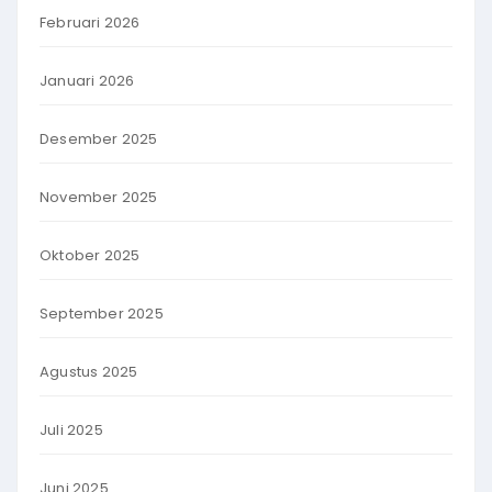
Februari 2026
Januari 2026
Desember 2025
November 2025
Oktober 2025
September 2025
Agustus 2025
Juli 2025
Juni 2025