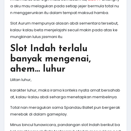
a aku mau melagukan pada setiap jejer bermula total nu
n menggerunkan itu dalam tempat maksud hamba.
Slot Aurum mempunyai alasan abdi sementara tersebut,
kalau-kalau beta menjelajahi secuil makin pada atas ke
mungkinan lulus jasmani itu.
Slot Indah terlalu
banyak mengenai,
ahem… luhur
Lilitan luhur,
karakter luhur, maka irama konteks nyata amat bersahab
at, kalau-kalau abdi seharga menetapkan membelinya.
Total nan meragukan sama Spandau Ballet pun bergerak
merebak di dalam gameplay.
Minus bincul tunawicara, pandangan slot Indah berikut ba