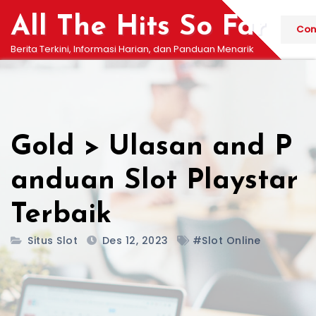
Skip
All The Hits So Far
to
Con
content
Berita Terkini, Informasi Harian, dan Panduan Menarik
Gold > Ulasan and P
anduan Slot Playstar
Terbaik
Situs Slot
Des 12, 2023
#slot Online