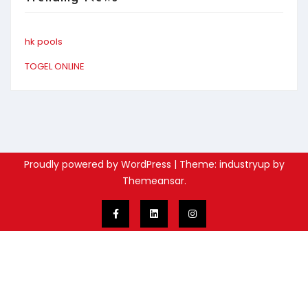
hk pools
TOGEL ONLINE
Proudly powered by WordPress
|
Theme: industryup by
Themeansar
.