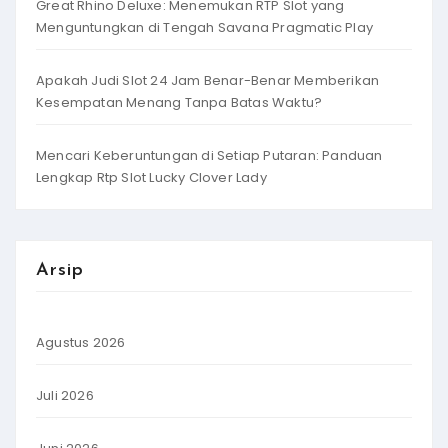
Great Rhino Deluxe: Menemukan RTP Slot yang
Menguntungkan di Tengah Savana Pragmatic Play
Apakah Judi Slot 24 Jam Benar-Benar Memberikan
Kesempatan Menang Tanpa Batas Waktu?
Mencari Keberuntungan di Setiap Putaran: Panduan
Lengkap Rtp Slot Lucky Clover Lady
Arsip
Agustus 2026
Juli 2026