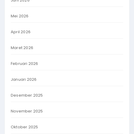
Juni 2026
Mei 2026
April 2026
Maret 2026
Februari 2026
Januari 2026
Desember 2025
November 2025
Oktober 2025