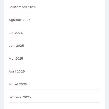
September 2025
Agustus 2025
Juli 2025
Juni 2025
Mei 2025
April 2025
Maret 2025
Februari 2025