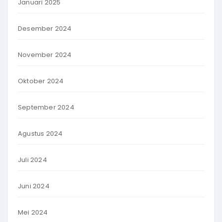
Januari 2025
Desember 2024
November 2024
Oktober 2024
September 2024
Agustus 2024
Juli 2024
Juni 2024
Mei 2024