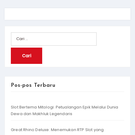
Cari
untuk:
Pos-pos Terbaru
Slot Bertema Mitologi: Petualangan Epik Melalui Dunia
Dewa dan Makhluk Legendaris
Great Rhino Deluxe: Menemukan RTP Slot yang