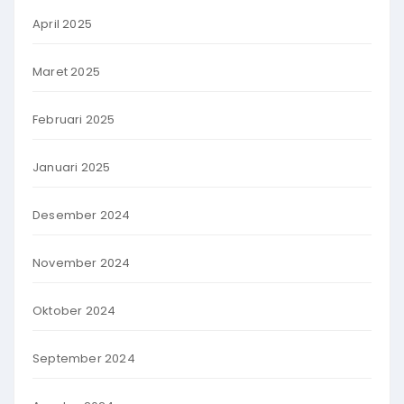
April 2025
Maret 2025
Februari 2025
Januari 2025
Desember 2024
November 2024
Oktober 2024
September 2024