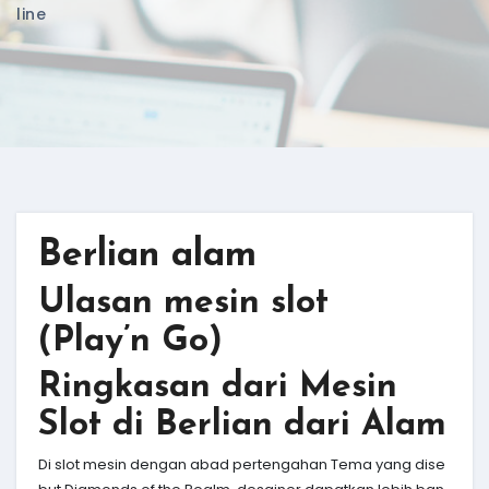
Line
Berlian alam
Ulasan mesin slot
(Play’n Go)
Ringkasan dari Mesin
Slot di Berlian dari Alam
Di slot mesin dengan abad pertengahan Tema yang dise