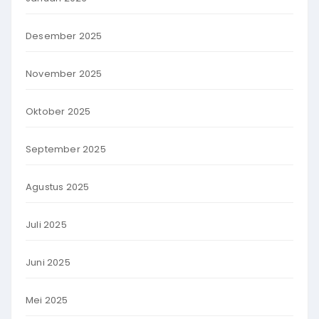
Desember 2025
November 2025
Oktober 2025
September 2025
Agustus 2025
Juli 2025
Juni 2025
Mei 2025