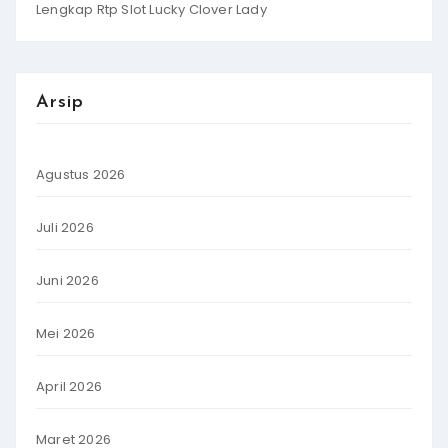
Lengkap Rtp Slot Lucky Clover Lady
Arsip
Agustus 2026
Juli 2026
Juni 2026
Mei 2026
April 2026
Maret 2026