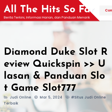
Skip
All The Hits So Far
to
Con
content
Berita Terkini, Informasi Harian, dan Panduan Menarik
Diamond Duke Slot R
eview Quickspin >> U
lasan & Panduan Slo
t Game Slot777
Judi Online
Mar 5, 2024
#situs Judi Online
Terbaik