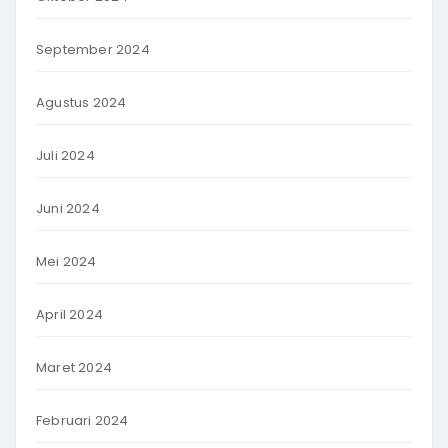
September 2024
Agustus 2024
Juli 2024
Juni 2024
Mei 2024
April 2024
Maret 2024
Februari 2024