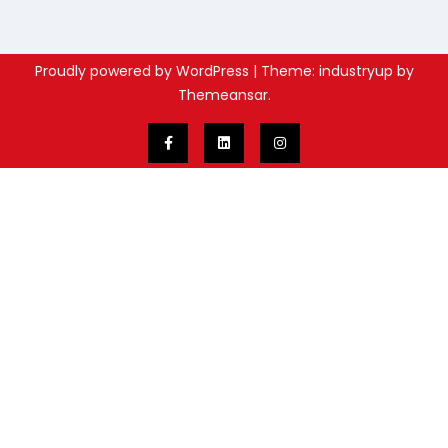
Proudly powered by WordPress
|
Theme: industryup by
Themeansar
.