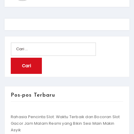
Cari
untuk:
Pos-pos Terbaru
Rahasia Pencinta Slot: Waktu Terbaik dan Bocoran Slot
Gacor Jam Malam Resmi yang Bikin Sesi Main Makin
Asyik