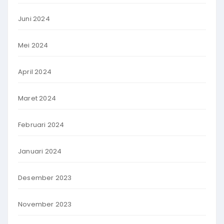
Juni 2024
Mei 2024
April 2024
Maret 2024
Februari 2024
Januari 2024
Desember 2023
November 2023