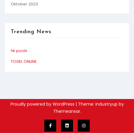
Oktober 2023
Trending News
hk pools
TOGEL ONLINE
Proudly powered by WordPress
|
Theme: industryup by
Themeansar
.