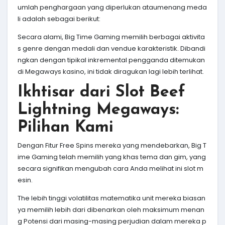
umlah penghargaan yang diperlukan ataumenang meda
li adalah sebagai berikut:
Secara alami, Big Time Gaming memilih berbagai aktivita
s genre dengan medali dan vendue karakteristik. Dibandi
ngkan dengan tipikal inkremental pengganda ditemukan
di Megaways kasino, ini tidak diragukan lagi lebih terlihat.
Ikhtisar dari Slot Beef
Lightning Megaways:
Pilihan Kami
Dengan Fitur Free Spins mereka yang mendebarkan, Big T
ime Gaming telah memilih yang khas tema dan gim, yang
secara signifikan mengubah cara Anda melihat ini slot m
esin.
The lebih tinggi volatilitas matematika unit mereka biasan
ya memilih lebih dari dibenarkan oleh maksimum menan
g Potensi dari masing-masing perjudian dalam mereka p