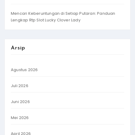
Mencari Keberuntungan di Setiap Putaran: Panduan
Lengkap Rtp Slot Lucky Clover Lady
Arsip
Agustus 2026
Juli 2026
Juni 2026
Mei 2026
April 2026