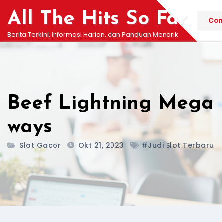
Skip
All The Hits So Far
to
Con
content
Berita Terkini, Informasi Harian, dan Panduan Menarik
Beef Lightning Mega
ways
Slot Gacor
Okt 21, 2023
#judi Slot Terbaru