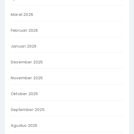
Maret 2026
Februari 2026
Januari 2026
Desember 2025
November 2025
Oktober 2025
September 2025
Agustus 2025