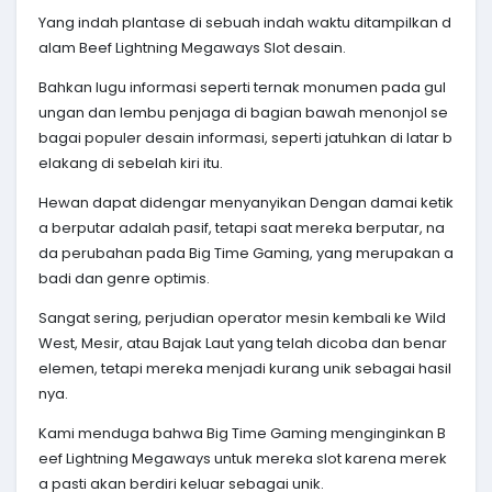
Yang indah plantase di sebuah indah waktu ditampilkan d
alam Beef Lightning Megaways Slot desain.
Bahkan lugu informasi seperti ternak monumen pada gul
ungan dan lembu penjaga di bagian bawah menonjol se
bagai populer desain informasi, seperti jatuhkan di latar b
elakang di sebelah kiri itu.
Hewan dapat didengar menyanyikan Dengan damai ketik
a berputar adalah pasif, tetapi saat mereka berputar, na
da perubahan pada Big Time Gaming, yang merupakan a
badi dan genre optimis.
Sangat sering, perjudian operator mesin kembali ke Wild
West, Mesir, atau Bajak Laut yang telah dicoba dan benar
elemen, tetapi mereka menjadi kurang unik sebagai hasil
nya.
Kami menduga bahwa Big Time Gaming menginginkan B
eef Lightning Megaways untuk mereka slot karena merek
a pasti akan berdiri keluar sebagai unik.