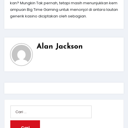
kan? Mungkin Tak pernah, tetapi masih menunjukkan kem
ampuan Big Time Gaming untuk menonjol di antara lautan
generik kasino diciptakan oleh sebagian.
Alan Jackson
Cari
untuk: